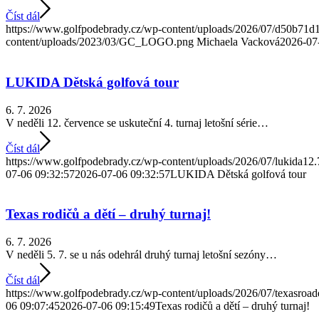
Číst dál
https://www.golfpodebrady.cz/wp-content/uploads/2026/07/d50b71d
content/uploads/2023/03/GC_LOGO.png
Michaela Vacková
2026-07
LUKIDA Dětská golfová tour
6. 7. 2026
V neděli 12. července se uskuteční 4. turnaj letošní série…
Číst dál
https://www.golfpodebrady.cz/wp-content/uploads/2026/07/lukida12.
07-06 09:32:57
2026-07-06 09:32:57
LUKIDA Dětská golfová tour
Texas rodičů a dětí – druhý turnaj!
6. 7. 2026
V neděli 5. 7. se u nás odehrál druhý turnaj letošní sezóny…
Číst dál
https://www.golfpodebrady.cz/wp-content/uploads/2026/07/texasroad
06 09:07:45
2026-07-06 09:15:49
Texas rodičů a dětí – druhý turnaj!