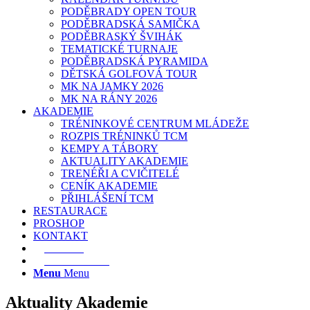
PODĚBRADY OPEN TOUR
PODĚBRADSKÁ SAMIČKA
PODĚBRASKÝ ŠVIHÁK
TEMATICKÉ TURNAJE
PODĚBRADSKÁ PYRAMIDA
DĚTSKÁ GOLFOVÁ TOUR
MK NA JAMKY 2026
MK NA RÁNY 2026
AKADEMIE
TRÉNINKOVÉ CENTRUM MLÁDEŽE
ROZPIS TRÉNINKŮ TCM
KEMPY A TÁBORY
AKTUALITY AKADEMIE
TRENÉŘI A CVIČITELÉ
CENÍK AKADEMIE
PŘIHLÁŠENÍ TCM
RESTAURACE
PROSHOP
KONTAKT
E-SHOP
REZERVACE
Menu
Menu
Aktuality Akademie