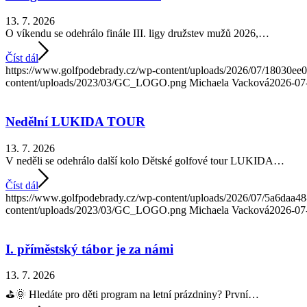
13. 7. 2026
O víkendu se odehrálo finále III. ligy družstev mužů 2026,…
Číst dál
https://www.golfpodebrady.cz/wp-content/uploads/2026/07/18030e
content/uploads/2023/03/GC_LOGO.png
Michaela Vacková
2026-07
Nedělní LUKIDA TOUR
13. 7. 2026
V neděli se odehrálo další kolo Dětské golfové tour LUKIDA…
Číst dál
https://www.golfpodebrady.cz/wp-content/uploads/2026/07/5a6daa4
content/uploads/2023/03/GC_LOGO.png
Michaela Vacková
2026-07
I. příměstský tábor je za námi
13. 7. 2026
⛳️🌞 Hledáte pro děti program na letní prázdniny? První…