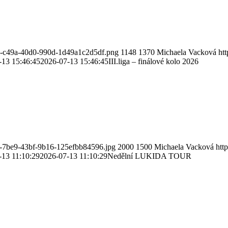
e0-c49a-40d0-990d-1d49a1c2d5df.png
1148
1370
Michaela Vacková
ht
-13 15:46:45
2026-07-13 15:46:45
III.liga – finálové kolo 2026
8-7be9-43bf-9b16-125efbb84596.jpg
2000
1500
Michaela Vacková
htt
-13 11:10:29
2026-07-13 11:10:29
Nedělní LUKIDA TOUR