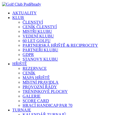
AKTUALITY
KLUB
ČLENSTVÍ
CENÍK ČLENSTVÍ
MISTŘI KLUBU
VEDENÍ KLUBU
60 LET GOLFU
PARTNERSKÁ HŘIŠTĚ & RECIPROCITY
PARTNEŘI KLUBU
GDPR
STANOVY KLUBU
HŘIŠTĚ
REZERVACE
CENÍK
MAPA HŘIŠTĚ
MÍSTNÍ PRAVIDLA
PROVOZNÍ ŘÁDY
TRÉNINKOVÉ PLOCHY
GALERIE
SCORE CARD
HRACÍ HANDICAP PAR 70
TURNAJE
KALENDÁŘ TURNAJŮ