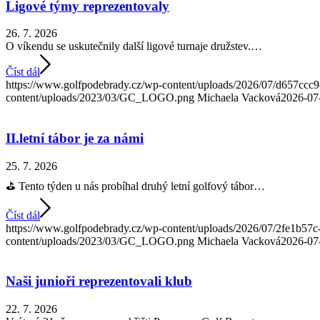
Ligové týmy reprezentovaly
26. 7. 2026
O víkendu se uskutečnily další ligové turnaje družstev.…
Číst dál
https://www.golfpodebrady.cz/wp-content/uploads/2026/07/d657cc
content/uploads/2023/03/GC_LOGO.png
Michaela Vacková
2026-07
II.letní tábor je za námi
25. 7. 2026
⛳ Tento týden u nás probíhal druhý letní golfový tábor…
Číst dál
https://www.golfpodebrady.cz/wp-content/uploads/2026/07/2fe1b57
content/uploads/2023/03/GC_LOGO.png
Michaela Vacková
2026-07
Naši junioři reprezentovali klub
22. 7. 2026