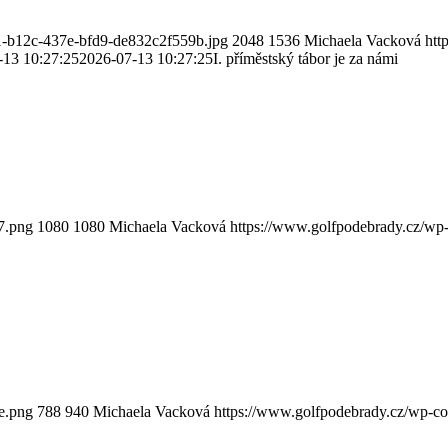
1-b12c-437e-bfd9-de832c2f559b.jpg
2048
1536
Michaela Vacková
htt
-13 10:27:25
2026-07-13 10:27:25
I. příměstský tábor je za námi
7.png
1080
1080
Michaela Vacková
https://www.golfpodebrady.cz/w
e.png
788
940
Michaela Vacková
https://www.golfpodebrady.cz/wp-