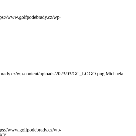
tps://www.golfpodebrady.cz/wp-
ebrady.cz/wp-content/uploads/2023/03/GC_LOGO.png
Michaela
tps://www.golfpodebrady.cz/wp-
MKY