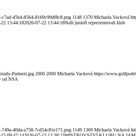
1b-c7ad-45b4-8564-8169c99df8c8.png
1148
1370
Michaela Vacková
ht
-22 13:44:18
2026-07-22 13:44:18
Naši junioři reprezentovali klub
rady-Partneri.jpg
2000
2000
Michaela Vacková
https://www.golfpod
ry od NSA
2a-749a-40da-a758-7cd54c81e171.png
1149
1369
Michaela Vacková
ht
-15 09:47:14
2026-07-15 12:38:23
MISTROVSTVÍ KLUBU NA JA