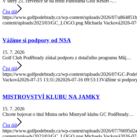
V úterý 21. července se na hřišti Panorama Golf Resort -…
Číst dál
https://www.golfpodebrady.cz/wp-content/uploads/2026/07/a86485
content/uploads/2023/03/GC_LOGO.png
Michaela Vacková
2026-07
Vážíme si podpory od NSA
15. 7. 2026
Golf Club Poděbrady získal podporu z dotačního programu Můj…
Číst dál
https://www.golfpodebrady.cz/wp-content/uploads/2026/07/GC-Podeb
Vacková
2026-07-15 13:31:26
2026-07-16 09:53:13
Vážíme si podpo
MISTROVSTVÍ KLUBU NA JAMKY
15. 7. 2026
Chcete bojovat o titul Mistra nebo Mistryně klubu GC Poděbrady…
Číst dál
https://www.golfpodebrady.cz/wp-content/uploads/2026/07/76695d
content/uploads/2023/03/GC_LOGO.png
Michaela Vacková
2026-07