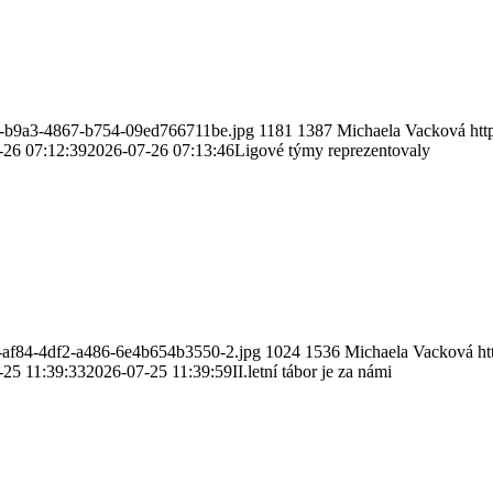
c9-b9a3-4867-b754-09ed766711be.jpg
1181
1387
Michaela Vacková
htt
-26 07:12:39
2026-07-26 07:13:46
Ligové týmy reprezentovaly
c-af84-4df2-a486-6e4b654b3550-2.jpg
1024
1536
Michaela Vacková
ht
-25 11:39:33
2026-07-25 11:39:59
II.letní tábor je za námi