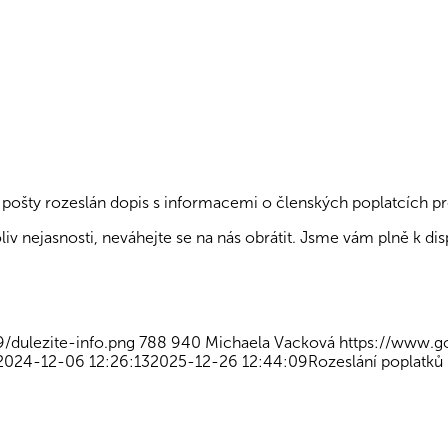
ošty rozeslán dopis s informacemi o členských poplatcích pr
v nejasnosti, neváhejte se na nás obrátit. Jsme vám plně k dis
/dulezite-info.png
788
940
Michaela Vacková
https://www.g
2024-12-06 12:26:13
2025-12-26 12:44:09
Rozeslání poplatků