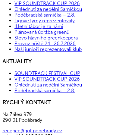
VIP SOUNDTRACK CUP 2026
Ohlédnutí za nedělní Samičkou
Poděbradská samička – 2.8.
Ligové týmy reprezentovaly
II.letní tábor je za námi
Plánovaná údržba greenů
Slovo hlavního greenkeepera
Provoz hřiště 24.-26.7.2026
Naši junioři reprezentovali klub
AKTUALITY
SOUNDTRACK FESTIVAL CUP
VIP SOUNDTRACK CUP 2026
Ohlédnutí za nedělní Samičkou
Poděbradská samička – 2.8.
RYCHLÝ KONTAKT
Na Zálesí 979
290 01 Poděbrady
recepce@golfpodebrady.cz