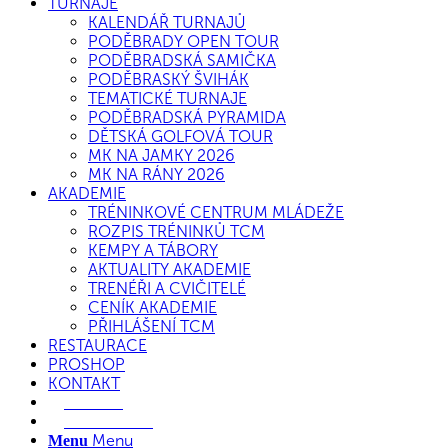
TURNAJE
KALENDÁŘ TURNAJŮ
PODĚBRADY OPEN TOUR
PODĚBRADSKÁ SAMIČKA
PODĚBRASKÝ ŠVIHÁK
TEMATICKÉ TURNAJE
PODĚBRADSKÁ PYRAMIDA
DĚTSKÁ GOLFOVÁ TOUR
MK NA JAMKY 2026
MK NA RÁNY 2026
AKADEMIE
TRÉNINKOVÉ CENTRUM MLÁDEŽE
ROZPIS TRÉNINKŮ TCM
KEMPY A TÁBORY
AKTUALITY AKADEMIE
TRENÉŘI A CVIČITELÉ
CENÍK AKADEMIE
PŘIHLÁŠENÍ TCM
RESTAURACE
PROSHOP
KONTAKT
E-SHOP
REZERVACE
Menu
Menu