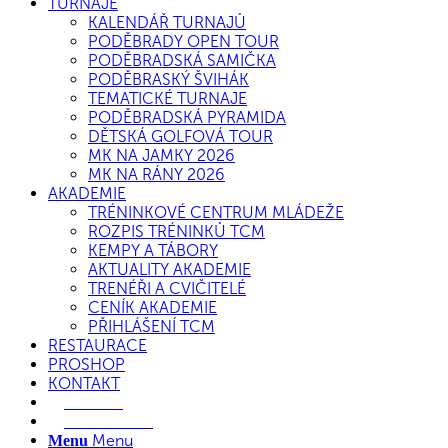
TURNAJE
KALENDÁŘ TURNAJŮ
PODĚBRADY OPEN TOUR
PODĚBRADSKÁ SAMIČKA
PODĚBRASKÝ ŠVIHÁK
TEMATICKÉ TURNAJE
PODĚBRADSKÁ PYRAMIDA
DĚTSKÁ GOLFOVÁ TOUR
MK NA JAMKY 2026
MK NA RÁNY 2026
AKADEMIE
TRÉNINKOVÉ CENTRUM MLÁDEŽE
ROZPIS TRÉNINKŮ TCM
KEMPY A TÁBORY
AKTUALITY AKADEMIE
TRENÉŘI A CVIČITELÉ
CENÍK AKADEMIE
PŘIHLÁŠENÍ TCM
RESTAURACE
PROSHOP
KONTAKT
E-SHOP
REZERVACE
Menu
Menu