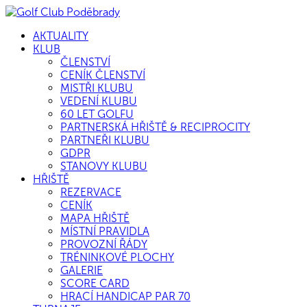
AKTUALITY
KLUB
ČLENSTVÍ
CENÍK ČLENSTVÍ
MISTŘI KLUBU
VEDENÍ KLUBU
60 LET GOLFU
PARTNERSKÁ HŘIŠTĚ & RECIPROCITY
PARTNEŘI KLUBU
GDPR
STANOVY KLUBU
HŘIŠTĚ
REZERVACE
CENÍK
MAPA HŘIŠTĚ
MÍSTNÍ PRAVIDLA
PROVOZNÍ ŘÁDY
TRÉNINKOVÉ PLOCHY
GALERIE
SCORE CARD
HRACÍ HANDICAP PAR 70