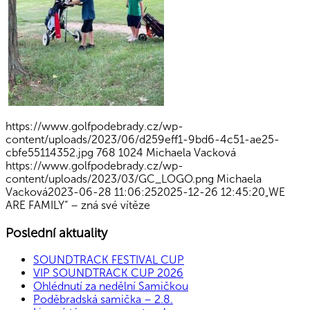
https://www.golfpodebrady.cz/wp-
content/uploads/2023/06/d259eff1-9bd6-4c51-ae25-
cbfe55114352.jpg
768
1024
Michaela Vacková
https://www.golfpodebrady.cz/wp-
content/uploads/2023/03/GC_LOGO.png
Michaela
Vacková
2023-06-28 11:06:25
2025-12-26 12:45:20
„WE
ARE FAMILY“ – zná své vítěze
Poslední aktuality
SOUNDTRACK FESTIVAL CUP
VIP SOUNDTRACK CUP 2026
Ohlédnutí za nedělní Samičkou
Poděbradská samička – 2.8.