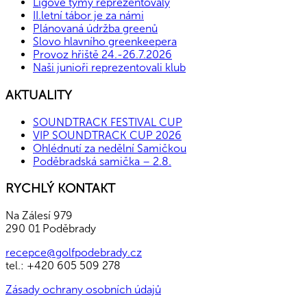
Ligové týmy reprezentovaly
II.letní tábor je za námi
Plánovaná údržba greenů
Slovo hlavního greenkeepera
Provoz hřiště 24.-26.7.2026
Naši junioři reprezentovali klub
AKTUALITY
SOUNDTRACK FESTIVAL CUP
VIP SOUNDTRACK CUP 2026
Ohlédnutí za nedělní Samičkou
Poděbradská samička – 2.8.
RYCHLÝ KONTAKT
Na Zálesí 979
290 01 Poděbrady
recepce@golfpodebrady.cz
tel.: +420 605 509 278
Zásady ochrany osobních údajů