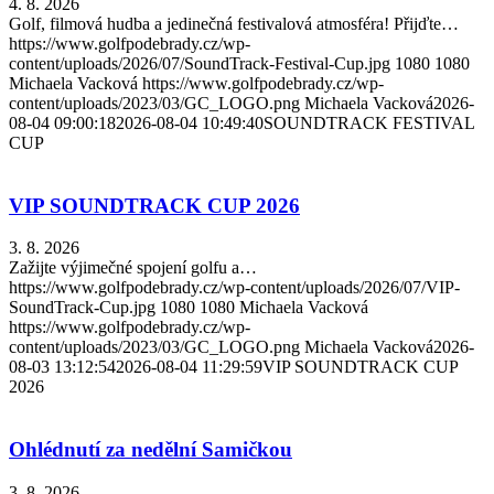
4. 8. 2026
Golf, filmová hudba a jedinečná festivalová atmosféra! Přijďte…
https://www.golfpodebrady.cz/wp-
content/uploads/2026/07/SoundTrack-Festival-Cup.jpg
1080
1080
Michaela Vacková
https://www.golfpodebrady.cz/wp-
content/uploads/2023/03/GC_LOGO.png
Michaela Vacková
2026-
08-04 09:00:18
2026-08-04 10:49:40
SOUNDTRACK FESTIVAL
CUP
VIP SOUNDTRACK CUP 2026
3. 8. 2026
Zažijte výjimečné spojení golfu a…
https://www.golfpodebrady.cz/wp-content/uploads/2026/07/VIP-
SoundTrack-Cup.jpg
1080
1080
Michaela Vacková
https://www.golfpodebrady.cz/wp-
content/uploads/2023/03/GC_LOGO.png
Michaela Vacková
2026-
08-03 13:12:54
2026-08-04 11:29:59
VIP SOUNDTRACK CUP
2026
Ohlédnutí za nedělní Samičkou
3. 8. 2026