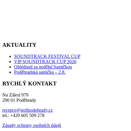
AKTUALITY
SOUNDTRACK FESTIVAL CUP
VIP SOUNDTRACK CUP 2026
Ohlédnutí za nedělní Samičkou
Poděbradská samička – 2.8.
RYCHLÝ KONTAKT
Na Zálesí 979
290 01 Poděbrady
recepce@golfpodebrady.cz
tel.: +420 605 509 278
Zásady ochrany osobních údajů