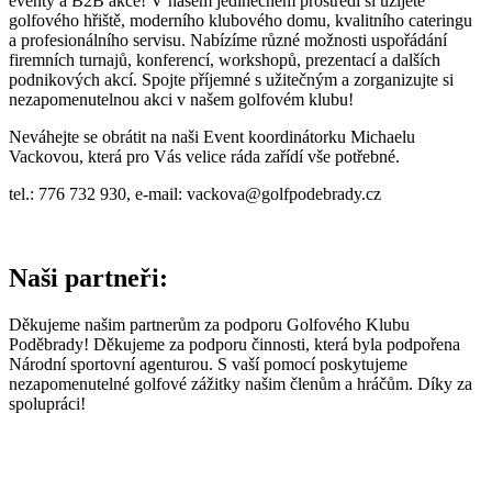
eventy a B2B akce! V našem jedinečném prostředí si užijete
golfového hřiště, moderního klubového domu, kvalitního cateringu
a profesionálního servisu. Nabízíme různé možnosti uspořádání
firemních turnajů, konferencí, workshopů, prezentací a dalších
podnikových akcí. Spojte příjemné s užitečným a zorganizujte si
nezapomenutelnou akci v našem golfovém klubu!
Neváhejte se obrátit na naši Event koordinátorku Michaelu
Vackovou, která pro Vás velice ráda zařídí vše potřebné.
tel.: 776 732 930, e-mail: vackova@golfpodebrady.cz
Naši partneři:
Děkujeme našim partnerům za podporu Golfového Klubu
Poděbrady! Děkujeme za podporu činnosti, která byla podpořena
Národní sportovní agenturou. S vaší pomocí poskytujeme
nezapomenutelné golfové zážitky našim členům a hráčům. Díky za
spolupráci!