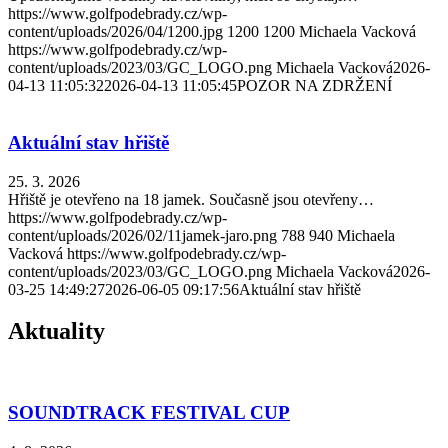
https://www.golfpodebrady.cz/wp-
content/uploads/2026/04/1200.jpg
1200
1200
Michaela Vacková
https://www.golfpodebrady.cz/wp-
content/uploads/2023/03/GC_LOGO.png
Michaela Vacková
2026-
04-13 11:05:32
2026-04-13 11:05:45
POZOR NA ZDRŽENÍ
Aktuální stav hřiště
25. 3. 2026
Hřiště je otevřeno na 18 jamek. Současně jsou otevřeny…
https://www.golfpodebrady.cz/wp-
content/uploads/2026/02/11jamek-jaro.png
788
940
Michaela
Vacková
https://www.golfpodebrady.cz/wp-
content/uploads/2023/03/GC_LOGO.png
Michaela Vacková
2026-
03-25 14:49:27
2026-06-05 09:17:56
Aktuální stav hřiště
Aktuality
SOUNDTRACK FESTIVAL CUP