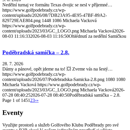
Nedělní turnaj ve formátu Texas dvojic se nesl v příjemné…
https://www.golfpodebrady.cz/wp-
content/uploads/2026/08/7DB23A95-4E95-47BF-89A2-
829729EAE804.png
1448
1086
Michaela Vacková
https://www.golfpodebrady.cz/wp-
content/uploads/2023/03/GC_LOGO.png
Michaela Vacková
2026-
08-03 11:16:33
2026-08-03 11:16:50
Ohlédnutí za nedělní Samičkou
Poděbradská samička – 2.8.
28. 7. 2026
Dámy a pánové, opět jdeme na to! 💥 Zveme vás na šestý…
https://www.golfpodebrady.cz/wp-
content/uploads/2026/07/Podebradska-Samicka-2.8.png
1080
1080
Michaela Vacková
https://www.golfpodebrady.cz/wp-
content/uploads/2023/03/GC_LOGO.png
Michaela Vacková
2026-
07-28 08:40:25
2026-07-28 08:40:50
Poděbradská samička – 2.8.
Page 1 of 145
1
2
3
›
»
Eventy
Využijte prostorů a služeb Golfového Klubu Poděbrady pro své