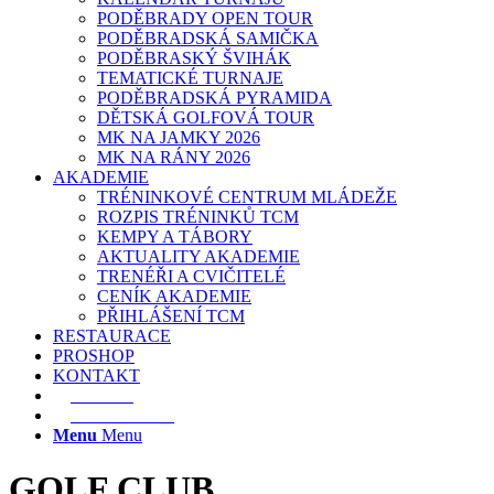
PODĚBRADY OPEN TOUR
PODĚBRADSKÁ SAMIČKA
PODĚBRASKÝ ŠVIHÁK
TEMATICKÉ TURNAJE
PODĚBRADSKÁ PYRAMIDA
DĚTSKÁ GOLFOVÁ TOUR
MK NA JAMKY 2026
MK NA RÁNY 2026
AKADEMIE
TRÉNINKOVÉ CENTRUM MLÁDEŽE
ROZPIS TRÉNINKŮ TCM
KEMPY A TÁBORY
AKTUALITY AKADEMIE
TRENÉŘI A CVIČITELÉ
CENÍK AKADEMIE
PŘIHLÁŠENÍ TCM
RESTAURACE
PROSHOP
KONTAKT
E-SHOP
REZERVACE
Menu
Menu
GOLF CLUB