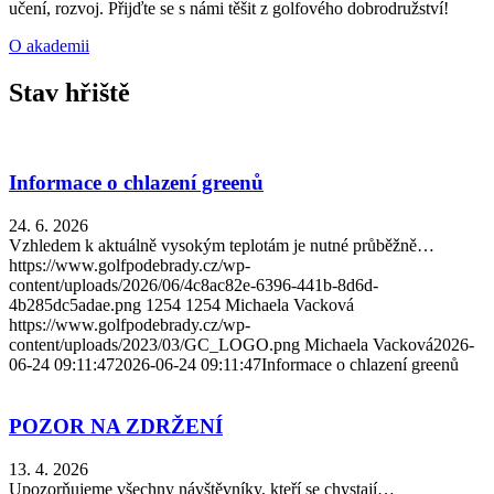
učení, rozvoj. Přijďte se s námi těšit z golfového dobrodružství!
O akademii
Stav hřiště
Informace o chlazení greenů
24. 6. 2026
Vzhledem k aktuálně vysokým teplotám je nutné průběžně…
https://www.golfpodebrady.cz/wp-
content/uploads/2026/06/4c8ac82e-6396-441b-8d6d-
4b285dc5adae.png
1254
1254
Michaela Vacková
https://www.golfpodebrady.cz/wp-
content/uploads/2023/03/GC_LOGO.png
Michaela Vacková
2026-
06-24 09:11:47
2026-06-24 09:11:47
Informace o chlazení greenů
POZOR NA ZDRŽENÍ
13. 4. 2026
Upozorňujeme všechny návštěvníky, kteří se chystají…