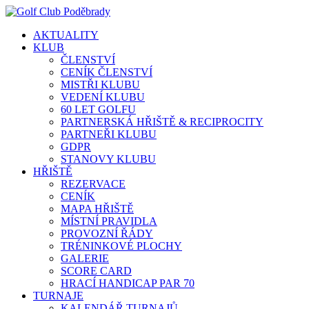
AKTUALITY
KLUB
ČLENSTVÍ
CENÍK ČLENSTVÍ
MISTŘI KLUBU
VEDENÍ KLUBU
60 LET GOLFU
PARTNERSKÁ HŘIŠTĚ & RECIPROCITY
PARTNEŘI KLUBU
GDPR
STANOVY KLUBU
HŘIŠTĚ
REZERVACE
CENÍK
MAPA HŘIŠTĚ
MÍSTNÍ PRAVIDLA
PROVOZNÍ ŘÁDY
TRÉNINKOVÉ PLOCHY
GALERIE
SCORE CARD
HRACÍ HANDICAP PAR 70
TURNAJE
KALENDÁŘ TURNAJŮ