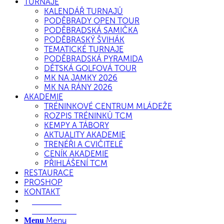
TURNAJE
KALENDÁŘ TURNAJŮ
PODĚBRADY OPEN TOUR
PODĚBRADSKÁ SAMIČKA
PODĚBRASKÝ ŠVIHÁK
TEMATICKÉ TURNAJE
PODĚBRADSKÁ PYRAMIDA
DĚTSKÁ GOLFOVÁ TOUR
MK NA JAMKY 2026
MK NA RÁNY 2026
AKADEMIE
TRÉNINKOVÉ CENTRUM MLÁDEŽE
ROZPIS TRÉNINKŮ TCM
KEMPY A TÁBORY
AKTUALITY AKADEMIE
TRENÉŘI A CVIČITELÉ
CENÍK AKADEMIE
PŘIHLÁŠENÍ TCM
RESTAURACE
PROSHOP
KONTAKT
E-SHOP
REZERVACE
Menu
Menu