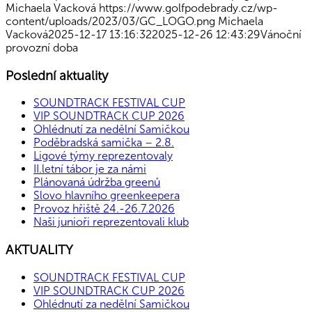
Michaela Vacková
https://www.golfpodebrady.cz/wp-
content/uploads/2023/03/GC_LOGO.png
Michaela
Vacková
2025-12-17 13:16:32
2025-12-26 12:43:29
Vánoční
provozní doba
Poslední aktuality
SOUNDTRACK FESTIVAL CUP
VIP SOUNDTRACK CUP 2026
Ohlédnutí za nedělní Samičkou
Poděbradská samička – 2.8.
Ligové týmy reprezentovaly
II.letní tábor je za námi
Plánovaná údržba greenů
Slovo hlavního greenkeepera
Provoz hřiště 24.-26.7.2026
Naši junioři reprezentovali klub
AKTUALITY
SOUNDTRACK FESTIVAL CUP
VIP SOUNDTRACK CUP 2026
Ohlédnutí za nedělní Samičkou