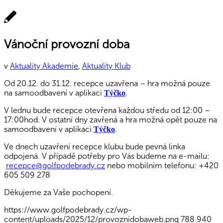
Vánoční provozní doba
v
Aktuality Akademie
,
Aktuality Klub
Od 20.12. do 31.12. recepce uzavřena – hra možná pouze
na samoodbavení v aplikaci
.
Týčko
V lednu bude recepce otevřena každou středu od 12:00 –
17:00hod. V ostatní dny zavřená a hra možná opět pouze na
samoodbavení v aplikaci
.
Týčko
Ve dnech uzavření recepce klubu bude pevná linka
odpojená. V případě potřeby pro Vás budeme na e-mailu:
recepce@golfpodebrady.cz
nebo mobilním telefonu: +420
605 509 278
Děkujeme za Vaše pochopení.
https://www.golfpodebrady.cz/wp-
content/uploads/2025/12/provoznidobaweb.png
788
940