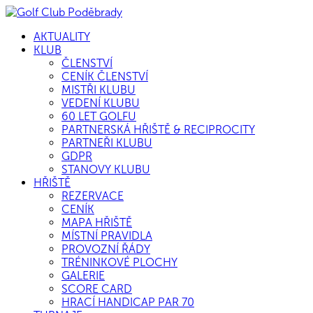
AKTUALITY
KLUB
ČLENSTVÍ
CENÍK ČLENSTVÍ
MISTŘI KLUBU
VEDENÍ KLUBU
60 LET GOLFU
PARTNERSKÁ HŘIŠTĚ & RECIPROCITY
PARTNEŘI KLUBU
GDPR
STANOVY KLUBU
HŘIŠTĚ
REZERVACE
CENÍK
MAPA HŘIŠTĚ
MÍSTNÍ PRAVIDLA
PROVOZNÍ ŘÁDY
TRÉNINKOVÉ PLOCHY
GALERIE
SCORE CARD
HRACÍ HANDICAP PAR 70