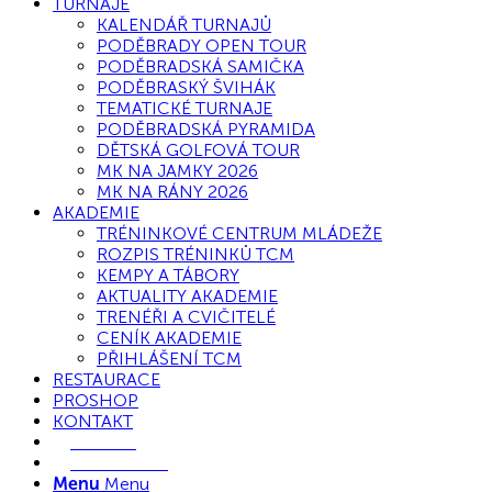
TURNAJE
KALENDÁŘ TURNAJŮ
PODĚBRADY OPEN TOUR
PODĚBRADSKÁ SAMIČKA
PODĚBRASKÝ ŠVIHÁK
TEMATICKÉ TURNAJE
PODĚBRADSKÁ PYRAMIDA
DĚTSKÁ GOLFOVÁ TOUR
MK NA JAMKY 2026
MK NA RÁNY 2026
AKADEMIE
TRÉNINKOVÉ CENTRUM MLÁDEŽE
ROZPIS TRÉNINKŮ TCM
KEMPY A TÁBORY
AKTUALITY AKADEMIE
TRENÉŘI A CVIČITELÉ
CENÍK AKADEMIE
PŘIHLÁŠENÍ TCM
RESTAURACE
PROSHOP
KONTAKT
E-SHOP
REZERVACE
Menu
Menu