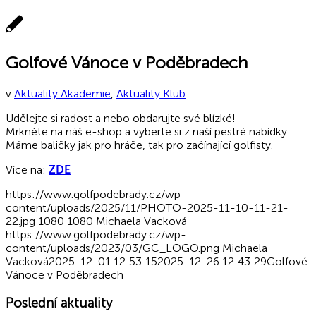
Golfové Vánoce v Poděbradech
v
Aktuality Akademie
,
Aktuality Klub
Udělejte si radost a nebo obdarujte své blízké!
Mrkněte na náš e-shop a vyberte si z naší pestré nabídky.
Máme baličky jak pro hráče, tak pro začínající golfisty.
Více na:
ZDE
https://www.golfpodebrady.cz/wp-
content/uploads/2025/11/PHOTO-2025-11-10-11-21-
22.jpg
1080
1080
Michaela Vacková
https://www.golfpodebrady.cz/wp-
content/uploads/2023/03/GC_LOGO.png
Michaela
Vacková
2025-12-01 12:53:15
2025-12-26 12:43:29
Golfové
Vánoce v Poděbradech
Poslední aktuality