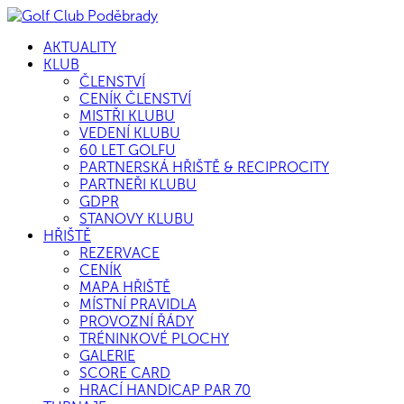
AKTUALITY
KLUB
ČLENSTVÍ
CENÍK ČLENSTVÍ
MISTŘI KLUBU
VEDENÍ KLUBU
60 LET GOLFU
PARTNERSKÁ HŘIŠTĚ & RECIPROCITY
PARTNEŘI KLUBU
GDPR
STANOVY KLUBU
HŘIŠTĚ
REZERVACE
CENÍK
MAPA HŘIŠTĚ
MÍSTNÍ PRAVIDLA
PROVOZNÍ ŘÁDY
TRÉNINKOVÉ PLOCHY
GALERIE
SCORE CARD
HRACÍ HANDICAP PAR 70