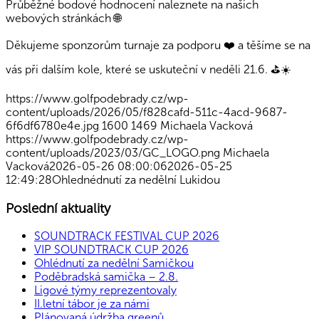
Průběžné bodové hodnocení naleznete na našich
webových stránkách 🌐
Děkujeme sponzorům turnaje za podporu ❤️ a těšíme se na
vás při dalším kole, které se uskuteční v neděli 21.6. ⛳☀️
https://www.golfpodebrady.cz/wp-
content/uploads/2026/05/f828cafd-511c-4acd-9687-
6f6df6780e4e.jpg
1600
1469
Michaela Vacková
https://www.golfpodebrady.cz/wp-
content/uploads/2023/03/GC_LOGO.png
Michaela
Vacková
2026-05-26 08:00:06
2026-05-25
12:49:28
Ohlednédnutí za nedělní Lukidou
Poslední aktuality
SOUNDTRACK FESTIVAL CUP 2026
VIP SOUNDTRACK CUP 2026
Ohlédnutí za nedělní Samičkou
Poděbradská samička – 2.8.
Ligové týmy reprezentovaly
II.letní tábor je za námi
Plánovaná údržba greenů