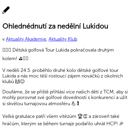
Ohlednédnutí za nedělní Lukidou
v
Aktuality Akademie
,
Aktuality Klub
🏌️‍♂️⛳ Dětská golfová Tour Lukida pokračovala druhým
kolem! ⛳🏌️‍♀️
V neděli 24.5. proběhlo druhé kolo dětské golfové tour
Lukida a nás moc těší rostoucí zájem nováčků z okolních
klubů 🙌😊
Doufáme, že se příště přihlásí více našich dětí z TCM, aby si
mohly porovnat své golfové dovednosti s konkurencí a užít
si skvělou turnajovou atmosféru 💪🏌️
Velká gratulace patří všem vítězům 🏆👏 a zároveň také
hráčům, kterým se během turnaje podařilo uhrát HCP! 🎉