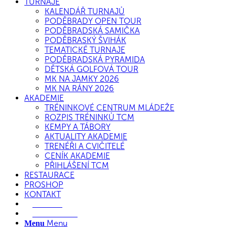
TURNAJE
KALENDÁŘ TURNAJŮ
PODĚBRADY OPEN TOUR
PODĚBRADSKÁ SAMIČKA
PODĚBRASKÝ ŠVIHÁK
TEMATICKÉ TURNAJE
PODĚBRADSKÁ PYRAMIDA
DĚTSKÁ GOLFOVÁ TOUR
MK NA JAMKY 2026
MK NA RÁNY 2026
AKADEMIE
TRÉNINKOVÉ CENTRUM MLÁDEŽE
ROZPIS TRÉNINKŮ TCM
KEMPY A TÁBORY
AKTUALITY AKADEMIE
TRENÉŘI A CVIČITELÉ
CENÍK AKADEMIE
PŘIHLÁŠENÍ TCM
RESTAURACE
PROSHOP
KONTAKT
E-SHOP
REZERVACE
Menu
Menu