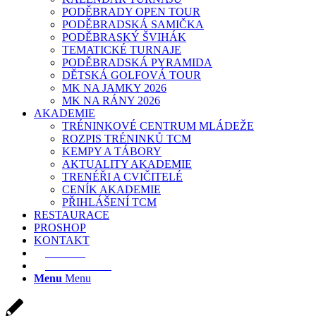
PODĚBRADY OPEN TOUR
PODĚBRADSKÁ SAMIČKA
PODĚBRASKÝ ŠVIHÁK
TEMATICKÉ TURNAJE
PODĚBRADSKÁ PYRAMIDA
DĚTSKÁ GOLFOVÁ TOUR
MK NA JAMKY 2026
MK NA RÁNY 2026
AKADEMIE
TRÉNINKOVÉ CENTRUM MLÁDEŽE
ROZPIS TRÉNINKŮ TCM
KEMPY A TÁBORY
AKTUALITY AKADEMIE
TRENÉŘI A CVIČITELÉ
CENÍK AKADEMIE
PŘIHLÁŠENÍ TCM
RESTAURACE
PROSHOP
KONTAKT
E-SHOP
REZERVACE
Menu
Menu