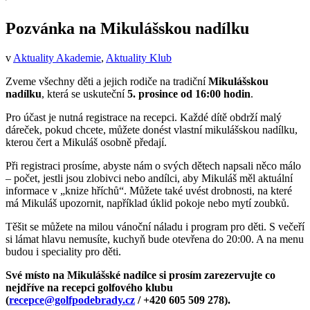
Pozvánka na Mikulášskou nadílku
v
Aktuality Akademie
,
Aktuality Klub
Zveme všechny děti a jejich rodiče na tradiční
Mikulášskou
nadílku
, která se uskuteční
5. prosince od 16:00 hodin
.
Pro účast je nutná registrace na recepci. Každé dítě obdrží malý
dáreček, pokud chcete, můžete donést vlastní mikulášskou nadílku,
kterou čert a Mikuláš osobně předají.
Při registraci prosíme, abyste nám o svých dětech napsali něco málo
– počet, jestli jsou zlobivci nebo andílci, aby Mikuláš měl aktuální
informace v „knize hříchů“. Můžete také uvést drobnosti, na které
má Mikuláš upozornit, například úklid pokoje nebo mytí zoubků.
Těšit se můžete na milou vánoční náladu i program pro děti. S večeří
si lámat hlavu nemusíte, kuchyň bude otevřena do 20:00. A na menu
budou i speciality pro děti.
Své místo na Mikulášské nadílce si prosím zarezervujte co
nejdříve na recepci golfového klubu
(
recepce@golfpodebrady.cz
/ +420 605 509 278).