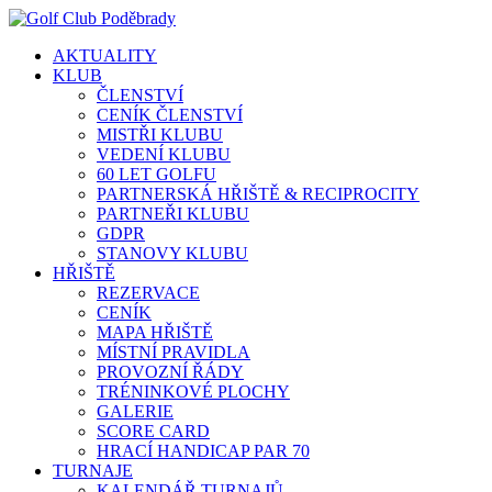
AKTUALITY
KLUB
ČLENSTVÍ
CENÍK ČLENSTVÍ
MISTŘI KLUBU
VEDENÍ KLUBU
60 LET GOLFU
PARTNERSKÁ HŘIŠTĚ & RECIPROCITY
PARTNEŘI KLUBU
GDPR
STANOVY KLUBU
HŘIŠTĚ
REZERVACE
CENÍK
MAPA HŘIŠTĚ
MÍSTNÍ PRAVIDLA
PROVOZNÍ ŘÁDY
TRÉNINKOVÉ PLOCHY
GALERIE
SCORE CARD
HRACÍ HANDICAP PAR 70
TURNAJE
KALENDÁŘ TURNAJŮ