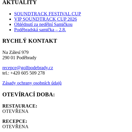
AKTUALITY
SOUNDTRACK FESTIVAL CUP
VIP SOUNDTRACK CUP 2026
Ohlédnutí za nedělní Samičkou
Poděbradská samička – 2.8.
RYCHLÝ KONTAKT
Na Zálesí 979
290 01 Poděbrady
recepce@golfpodebrady.cz
tel.: +420 605 509 278
Zásady ochrany osobních údajů
OTEVÍRACÍ DOBA:
RESTAURACE:
OTEVŘENA
RECEPCE:
OTEVŘENA