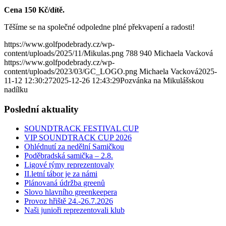
Cena 150 Kč/dítě.
Těšíme se na společné odpoledne plné překvapení a radosti!
https://www.golfpodebrady.cz/wp-
content/uploads/2025/11/Mikulas.png
788
940
Michaela Vacková
https://www.golfpodebrady.cz/wp-
content/uploads/2023/03/GC_LOGO.png
Michaela Vacková
2025-
11-12 12:30:27
2025-12-26 12:43:29
Pozvánka na Mikulášskou
nadílku
Poslední aktuality
SOUNDTRACK FESTIVAL CUP
VIP SOUNDTRACK CUP 2026
Ohlédnutí za nedělní Samičkou
Poděbradská samička – 2.8.
Ligové týmy reprezentovaly
II.letní tábor je za námi
Plánovaná údržba greenů
Slovo hlavního greenkeepera
Provoz hřiště 24.-26.7.2026
Naši junioři reprezentovali klub