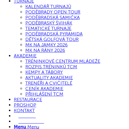
TURNAJE
KALENDÁŘ TURNAJŮ
PODĚBRADY OPEN TOUR
PODĚBRADSKÁ SAMIČKA
PODĚBRASKÝ ŠVIHÁK
TEMATICKÉ TURNAJE
PODĚBRADSKÁ PYRAMIDA
DĚTSKÁ GOLFOVÁ TOUR
MK NA JAMKY 2026
MK NA RÁNY 2026
AKADEMIE
TRÉNINKOVÉ CENTRUM MLÁDEŽE
ROZPIS TRÉNINKŮ TCM
KEMPY A TÁBORY
AKTUALITY AKADEMIE
TRENÉŘI A CVIČITELÉ
CENÍK AKADEMIE
PŘIHLÁŠENÍ TCM
RESTAURACE
PROSHOP
KONTAKT
E-SHOP
REZERVACE
Menu
Menu