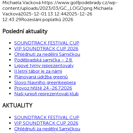
Michaela Vacková
https://www.golfpodebrady.cz/wp-
content/uploads/2023/03/GC_LOGO.png
Michaela
Vacková
2025-12-01 13:12:44
2025-12-26
12:43:29
Rozeslání poplatků 2026
Poslední aktuality
SOUNDTRACK FESTIVAL CUP
VIP SOUNDTRACK CUP 2026
Ohlédnutí za nedělní Samičkou
Poděbradská samička – 2.8.
Ligové týmy reprezentovaly
II.letní tábor je za námi
Plánovaná údržba greenů
Slovo hlavního greenkeepera
Provoz hřiště 24.-26.7.2026
Naši junioři reprezentovali klub
AKTUALITY
SOUNDTRACK FESTIVAL CUP
VIP SOUNDTRACK CUP 2026
Ohlédnutí za nedělní Samičkou