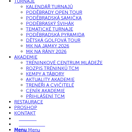
TURNAJE
KALENDÁŘ TURNAJŮ
PODĚBRADY OPEN TOUR
PODĚBRADSKÁ SAMIČKA
PODĚBRASKÝ ŠVIHÁK
TEMATICKÉ TURNAJE
PODĚBRADSKÁ PYRAMIDA
DĚTSKÁ GOLFOVÁ TOUR
MK NA JAMKY 2026
MK NA RÁNY 2026
AKADEMIE
TRÉNINKOVÉ CENTRUM MLÁDEŽE
ROZPIS TRÉNINKŮ TCM
KEMPY A TÁBORY
AKTUALITY AKADEMIE
TRENÉŘI A CVIČITELÉ
CENÍK AKADEMIE
PŘIHLÁŠENÍ TCM
RESTAURACE
PROSHOP
KONTAKT
E-SHOP
REZERVACE
Menu
Menu