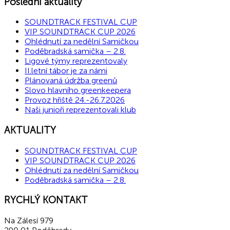
Poslední aktuality
SOUNDTRACK FESTIVAL CUP
VIP SOUNDTRACK CUP 2026
Ohlédnutí za nedělní Samičkou
Poděbradská samička – 2.8.
Ligové týmy reprezentovaly
II.letní tábor je za námi
Plánovaná údržba greenů
Slovo hlavního greenkeepera
Provoz hřiště 24.-26.7.2026
Naši junioři reprezentovali klub
AKTUALITY
SOUNDTRACK FESTIVAL CUP
VIP SOUNDTRACK CUP 2026
Ohlédnutí za nedělní Samičkou
Poděbradská samička – 2.8.
RYCHLÝ KONTAKT
Na Zálesí 979