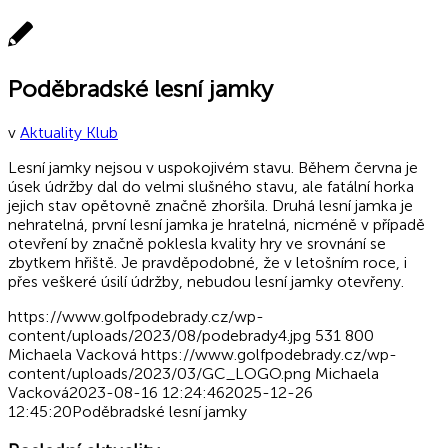
Poděbradské lesní jamky
v
Aktuality Klub
Lesní jamky nejsou v uspokojivém stavu. Během června je
úsek údržby dal do velmi slušného stavu, ale fatální horka
jejich stav opětovně značně zhoršila. Druhá lesní jamka je
nehratelná, první lesní jamka je hratelná, nicméně v případě
otevření by značně poklesla kvality hry ve srovnání se
zbytkem hřiště. Je pravděpodobné, že v letošním roce, i
přes veškeré úsilí údržby, nebudou lesní jamky otevřeny.
https://www.golfpodebrady.cz/wp-
content/uploads/2023/08/podebrady4.jpg
531
800
Michaela Vacková
https://www.golfpodebrady.cz/wp-
content/uploads/2023/03/GC_LOGO.png
Michaela
Vacková
2023-08-16 12:24:46
2025-12-26
12:45:20
Poděbradské lesní jamky