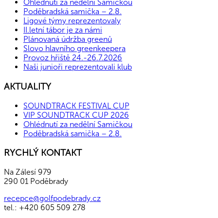
Ohlédnutí za nedělní Samičkou
Poděbradská samička – 2.8.
Ligové týmy reprezentovaly
II.letní tábor je za námi
Plánovaná údržba greenů
Slovo hlavního greenkeepera
Provoz hřiště 24.-26.7.2026
Naši junioři reprezentovali klub
AKTUALITY
SOUNDTRACK FESTIVAL CUP
VIP SOUNDTRACK CUP 2026
Ohlédnutí za nedělní Samičkou
Poděbradská samička – 2.8.
RYCHLÝ KONTAKT
Na Zálesí 979
290 01 Poděbrady
recepce@golfpodebrady.cz
tel.: +420 605 509 278