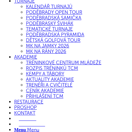
TURNAJE
KALENDÁŘ TURNAJŮ
PODĚBRADY OPEN TOUR
PODĚBRADSKÁ SAMIČKA
PODĚBRASKÝ ŠVIHÁK
TEMATICKÉ TURNAJE
PODĚBRADSKÁ PYRAMIDA
DĚTSKÁ GOLFOVÁ TOUR
MK NA JAMKY 2026
MK NA RÁNY 2026
AKADEMIE
TRÉNINKOVÉ CENTRUM MLÁDEŽE
ROZPIS TRÉNINKŮ TCM
KEMPY A TÁBORY
AKTUALITY AKADEMIE
TRENÉŘI A CVIČITELÉ
CENÍK AKADEMIE
PŘIHLÁŠENÍ TCM
RESTAURACE
PROSHOP
KONTAKT
E-SHOP
REZERVACE
Menu
Menu