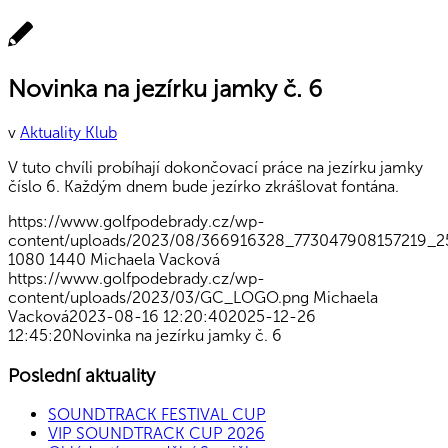
Novinka na jezírku jamky č. 6
v
Aktuality Klub
V tuto chvíli probíhají dokončovací práce na jezírku jamky
číslo 6. Každým dnem bude jezírko zkrášlovat fontána.
https://www.golfpodebrady.cz/wp-
content/uploads/2023/08/366916328_773047908157219_2
1080
1440
Michaela Vacková
https://www.golfpodebrady.cz/wp-
content/uploads/2023/03/GC_LOGO.png
Michaela
Vacková
2023-08-16 12:20:40
2025-12-26
12:45:20
Novinka na jezírku jamky č. 6
Poslední aktuality
SOUNDTRACK FESTIVAL CUP
VIP SOUNDTRACK CUP 2026