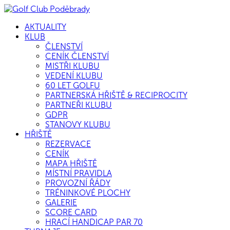
AKTUALITY
KLUB
ČLENSTVÍ
CENÍK ČLENSTVÍ
MISTŘI KLUBU
VEDENÍ KLUBU
60 LET GOLFU
PARTNERSKÁ HŘIŠTĚ & RECIPROCITY
PARTNEŘI KLUBU
GDPR
STANOVY KLUBU
HŘIŠTĚ
REZERVACE
CENÍK
MAPA HŘIŠTĚ
MÍSTNÍ PRAVIDLA
PROVOZNÍ ŘÁDY
TRÉNINKOVÉ PLOCHY
GALERIE
SCORE CARD
HRACÍ HANDICAP PAR 70