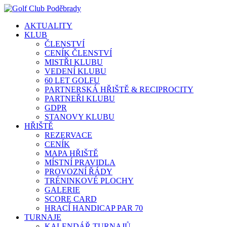
AKTUALITY
KLUB
ČLENSTVÍ
CENÍK ČLENSTVÍ
MISTŘI KLUBU
VEDENÍ KLUBU
60 LET GOLFU
PARTNERSKÁ HŘIŠTĚ & RECIPROCITY
PARTNEŘI KLUBU
GDPR
STANOVY KLUBU
HŘIŠTĚ
REZERVACE
CENÍK
MAPA HŘIŠTĚ
MÍSTNÍ PRAVIDLA
PROVOZNÍ ŘÁDY
TRÉNINKOVÉ PLOCHY
GALERIE
SCORE CARD
HRACÍ HANDICAP PAR 70
TURNAJE
KALENDÁŘ TURNAJŮ