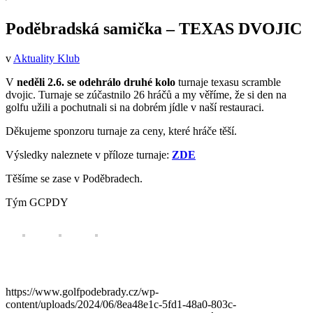
Poděbradská samička – TEXAS DVOJIC
v
Aktuality Klub
V
neděli 2.6. se odehrálo druhé kolo
turnaje texasu scramble
dvojic. Turnaje se zúčastnilo 26 hráčů a my věříme, že si den na
golfu užili a pochutnali si na dobrém jídle v naší restauraci.
Děkujeme sponzoru turnaje za ceny, které hráče těší.
Výsledky naleznete v příloze turnaje:
ZDE
Těšíme se zase v Poděbradech.
Tým GCPDY
https://www.golfpodebrady.cz/wp-
content/uploads/2024/06/8ea48e1c-5fd1-48a0-803c-