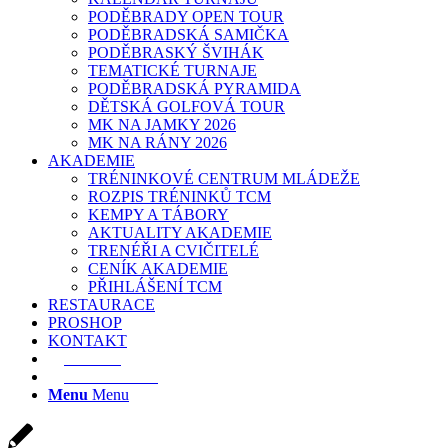
PODĚBRADY OPEN TOUR
PODĚBRADSKÁ SAMIČKA
PODĚBRASKÝ ŠVIHÁK
TEMATICKÉ TURNAJE
PODĚBRADSKÁ PYRAMIDA
DĚTSKÁ GOLFOVÁ TOUR
MK NA JAMKY 2026
MK NA RÁNY 2026
AKADEMIE
TRÉNINKOVÉ CENTRUM MLÁDEŽE
ROZPIS TRÉNINKŮ TCM
KEMPY A TÁBORY
AKTUALITY AKADEMIE
TRENÉŘI A CVIČITELÉ
CENÍK AKADEMIE
PŘIHLÁŠENÍ TCM
RESTAURACE
PROSHOP
KONTAKT
E-SHOP
REZERVACE
Menu
Menu