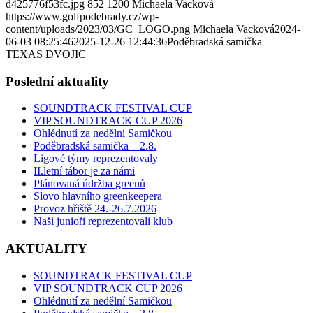
d425776f53fc.jpg
852
1200
Michaela Vacková
https://www.golfpodebrady.cz/wp-
content/uploads/2023/03/GC_LOGO.png
Michaela Vacková
2024-
06-03 08:25:46
2025-12-26 12:44:36
Poděbradská samička –
TEXAS DVOJIC
Poslední aktuality
SOUNDTRACK FESTIVAL CUP
VIP SOUNDTRACK CUP 2026
Ohlédnutí za nedělní Samičkou
Poděbradská samička – 2.8.
Ligové týmy reprezentovaly
II.letní tábor je za námi
Plánovaná údržba greenů
Slovo hlavního greenkeepera
Provoz hřiště 24.-26.7.2026
Naši junioři reprezentovali klub
AKTUALITY
SOUNDTRACK FESTIVAL CUP
VIP SOUNDTRACK CUP 2026
Ohlédnutí za nedělní Samičkou