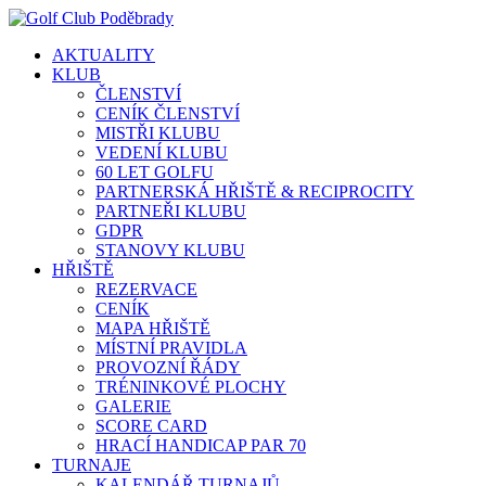
AKTUALITY
KLUB
ČLENSTVÍ
CENÍK ČLENSTVÍ
MISTŘI KLUBU
VEDENÍ KLUBU
60 LET GOLFU
PARTNERSKÁ HŘIŠTĚ & RECIPROCITY
PARTNEŘI KLUBU
GDPR
STANOVY KLUBU
HŘIŠTĚ
REZERVACE
CENÍK
MAPA HŘIŠTĚ
MÍSTNÍ PRAVIDLA
PROVOZNÍ ŘÁDY
TRÉNINKOVÉ PLOCHY
GALERIE
SCORE CARD
HRACÍ HANDICAP PAR 70
TURNAJE
KALENDÁŘ TURNAJŮ