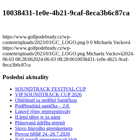
10038431-1e0e-4b21-9caf-8eca3b6c87ca
https://www.golfpodebrady.cz/wp-
content/uploads/2023/03/GC_LOGO.png
0
0
Michaela Vacková
https://www.golfpodebrady.cz/wp-
content/uploads/2023/03/GC_LOGO.png
Michaela Vacková
2024-
06-03 08:28:06
2024-06-03 08:28:06
10038431-1e0e-4b21-9caf-
8eca3b6c87ca
Poslední aktuality
SOUNDTRACK FESTIVAL CUP
VIP SOUNDTRACK CUP 2026
Ohlédnutí za nedělní Samičkou
Poděbradská samička – 2.8.
Ligové týmy reprezentovaly
II.letní tábor je za námi
Plánovaná údržba greenů
Slovo hlavního greenkeepera
Provoz hřiště 24.-26.7.2026
Naši junioři reprezentovali klub