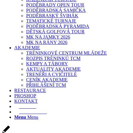
PODĚBRADY OPEN TOUR
PODĚBRADSKÁ SAMIČKA
PODĚBRASKÝ ŠVIHÁK
TEMATICKÉ TURNAJE
PODĚBRADSKÁ PYRAMIDA
DĚTSKÁ GOLFOVÁ TOUR
MK NA JAMKY 2026
MK NA RÁNY 2026
AKADEMIE
TRÉNINKOVÉ CENTRUM MLÁDEŽE
ROZPIS TRÉNINKŮ TCM
KEMPY A TÁBORY
AKTUALITY AKADEMIE
TRENÉŘI A CVIČITELÉ
CENÍK AKADEMIE
PŘIHLÁŠENÍ TCM
RESTAURACE
PROSHOP
KONTAKT
E-SHOP
REZERVACE
Menu
Menu