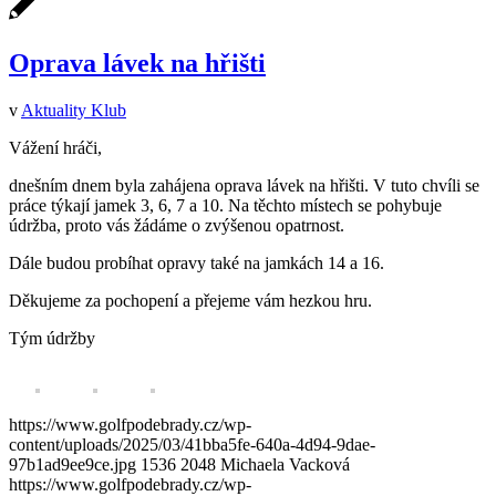
Oprava lávek na hřišti
v
Aktuality Klub
Vážení hráči,
dnešním dnem byla zahájena oprava lávek na hřišti. V tuto chvíli se
práce týkají jamek 3, 6, 7 a 10. Na těchto místech se pohybuje
údržba, proto vás žádáme o zvýšenou opatrnost.
Dále budou probíhat opravy také na jamkách 14 a 16.
Děkujeme za pochopení a přejeme vám hezkou hru.
Tým údržby
https://www.golfpodebrady.cz/wp-
content/uploads/2025/03/41bba5fe-640a-4d94-9dae-
97b1ad9ee9ce.jpg
1536
2048
Michaela Vacková
https://www.golfpodebrady.cz/wp-