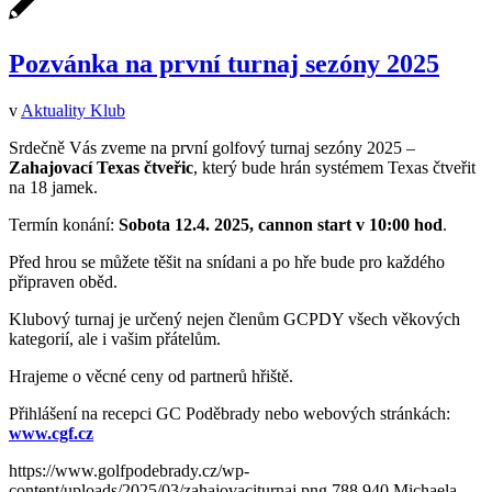
Pozvánka na první turnaj sezóny 2025
v
Aktuality Klub
Srdečně Vás zveme na první golfový turnaj sezóny 2025 –
Zahajovací Texas čtveřic
, který bude hrán systémem Texas čtveřit
na 18 jamek.
Termín konání:
Sobota 12.4. 2025, cannon start v 10:00 hod
.
Před hrou se můžete těšit na snídani a po hře bude pro každého
připraven oběd.
Klubový turnaj je určený nejen členům GCPDY všech věkových
kategorií, ale i vašim přátelům.
Hrajeme o věcné ceny od partnerů hřiště.
Přihlášení na recepci GC Poděbrady nebo webových stránkách:
www.cgf.cz
https://www.golfpodebrady.cz/wp-
content/uploads/2025/03/zahajovaciturnaj.png
788
940
Michaela