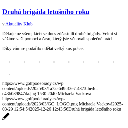
Druhá brigáda letošního roku
v
Aktuality Klub
Děkujeme všem, kteří se dnes zúčastnili druhé brigády. Velmi si
vážíme vaší pomoci a času, který jste věnovali společné práci.
Díky vám se podařilo udělat velký kus práce.
https://www.golfpodebrady.cz/wp-
content/uploads/2025/03/1a72a649-33e7-4873-be4c-
e43b089847da.jpg
1530
2040
Michaela Vacková
https://www.golfpodebrady.cz/wp-
content/uploads/2023/03/GC_LOGO.png
Michaela Vacková
2025-
03-29 12:54:54
2025-12-26 12:43:56
Druhá brigáda letošního roku