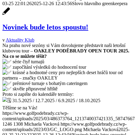
03-25 22:01:26
2025-12-26 12:43:56
Slovo hlavního greenkeepera
Novinek bude letos spoustu!
v
Aktuality Klub
Na prahu nové sezóny si Vám dovolujeme představit naši letošní
klubovou tour –
OAKLEY PODĚBRADY OPEN TOUR 2025.
Na co se můžete těšit?
série čtyř turnajů
započítání výsledků do hodnocení tour
krásné a hodnotné ceny pro nejlepších deset hráčů tour od
partnera – značky OAKLEY
prémiové turnaje s bohatým cateringem
skvěle připravené hřiště
Proto si zapište do kalendáře termíny:
31.5.2025 / 12.7.2025 / 6.9.2025 / 18.10.2025
Těšíme se na Vás!
https://www.golfpodebrady.cz/wp-
content/uploads/2025/03/486373764_1213740037421335_5874766
1246
1308
Michaela Vacková
https://www.golfpodebrady.cz/wp-
content/uploads/2023/03/GC_LOGO.png
Michaela Vacková
2025-
03-25 21:22:22
2025-12-26 12:43:56
Novinek bude letos spoustu!