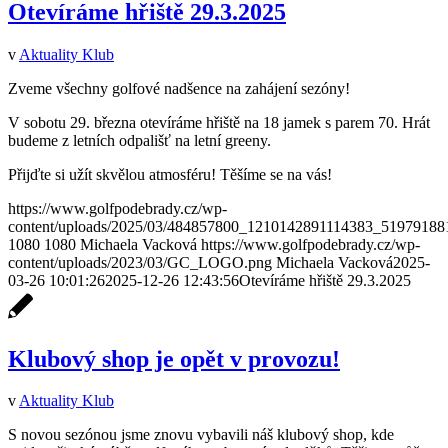
Otevíráme hřiště 29.3.2025
v
Aktuality Klub
Zveme všechny golfové nadšence na zahájení sezóny!
V sobotu 29. března otevíráme hřiště na 18 jamek s parem 70. Hrát
budeme z letních odpališť na letní greeny.
Přijďte si užít skvělou atmosféru! Těšíme se na vás!
https://www.golfpodebrady.cz/wp-
content/uploads/2025/03/484857800_1210142891114383_51979188
1080
1080
Michaela Vacková
https://www.golfpodebrady.cz/wp-
content/uploads/2023/03/GC_LOGO.png
Michaela Vacková
2025-
03-26 10:01:26
2025-12-26 12:43:56
Otevíráme hřiště 29.3.2025
Klubový shop je opět v provozu!
v
Aktuality Klub
S novou sezónou jsme znovu vybavili náš klubový shop, kde