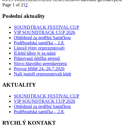
Page 1 of 2
1
2
Poslední aktuality
SOUNDTRACK FESTIVAL CUP
VIP SOUNDTRACK CUP 2026
Ohlédnutí za nedělní Samičkou
Poděbradská samička – 2.8.
Ligové týmy reprezentovaly
II.letní tábor je za námi
Plánovaná údržba greenů
Slovo hlavního greenkeepera
Provoz hřiště 24.-26.7.2026
Naši junioři reprezentovali klub
AKTUALITY
SOUNDTRACK FESTIVAL CUP
VIP SOUNDTRACK CUP 2026
Ohlédnutí za nedělní Samičkou
Poděbradská samička – 2.8.
RYCHLÝ KONTAKT