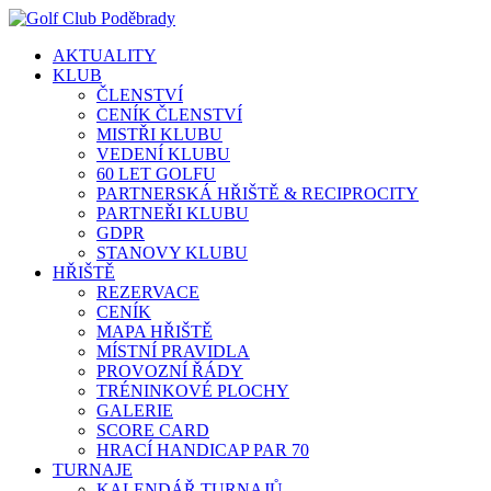
AKTUALITY
KLUB
ČLENSTVÍ
CENÍK ČLENSTVÍ
MISTŘI KLUBU
VEDENÍ KLUBU
60 LET GOLFU
PARTNERSKÁ HŘIŠTĚ & RECIPROCITY
PARTNEŘI KLUBU
GDPR
STANOVY KLUBU
HŘIŠTĚ
REZERVACE
CENÍK
MAPA HŘIŠTĚ
MÍSTNÍ PRAVIDLA
PROVOZNÍ ŘÁDY
TRÉNINKOVÉ PLOCHY
GALERIE
SCORE CARD
HRACÍ HANDICAP PAR 70
TURNAJE
KALENDÁŘ TURNAJŮ