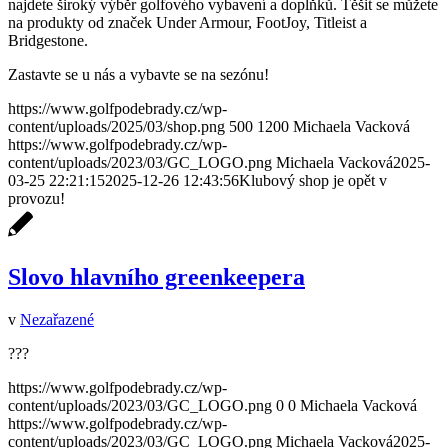
najdete široký výběr golfového vybavení a doplňků. Těšit se můžete
na produkty od značek Under Armour, FootJoy, Titleist a
Bridgestone.
Zastavte se u nás a vybavte se na sezónu!
https://www.golfpodebrady.cz/wp-
content/uploads/2025/03/shop.png
500
1200
Michaela Vacková
https://www.golfpodebrady.cz/wp-
content/uploads/2023/03/GC_LOGO.png
Michaela Vacková
2025-
03-25 22:21:15
2025-12-26 12:43:56
Klubový shop je opět v
provozu!
Slovo hlavního greenkeepera
v
Nezařazené
???
https://www.golfpodebrady.cz/wp-
content/uploads/2023/03/GC_LOGO.png
0
0
Michaela Vacková
https://www.golfpodebrady.cz/wp-
content/uploads/2023/03/GC_LOGO.png
Michaela Vacková
2025-