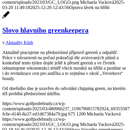
content/uploads/2023/03/GC_LOGO.png
Michaela Vacková
2025-
03-20 11:49:18
2025-12-26 12:43:56
Oprava lávek na hřišti
Slovo hlavního greenkeepera
v
Aktuality Klub
Aktuálně pracujeme na předsezónní přípravě greenů a odpališť.
Práce v návaznosti na počasí pokračují dle avizovaných plánů a
konkrétně tento týden dojde ještě k přesetí greenů a ve čtvrtek
odstartujeme rekonstrukci téměř všech mostků na hřišti a pustíme se
i do revitalizace cest pro autíčka a to zejména v okolí ,,Veverkovi“
boudy.
Od dnešního dne je uzavřen do odvolání chipping green, na kterém
též probíhá předsezónní údržba.
https://www.golfpodebrady.cz/wp-
content/uploads/2025/03/480966237_1196790815782924_69355587
fc6e-4140-8a37-ed1d67384a79.jpg
675
1200
Michaela Vacková
https://www.golfpodebrady.cz/wp-
content/uploads/2023/03/GC_LOGO.png
Michaela Vacková
2025-
03-19 16:26:10
2025-12-26 12:43:56
Slovo hlavního greenkeepera