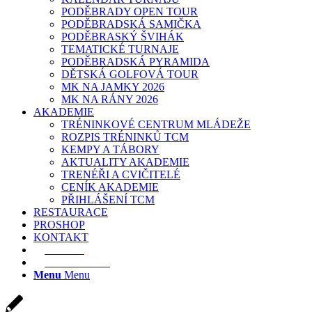
PODĚBRADY OPEN TOUR
PODĚBRADSKÁ SAMIČKA
PODĚBRASKÝ ŠVIHÁK
TEMATICKÉ TURNAJE
PODĚBRADSKÁ PYRAMIDA
DĚTSKÁ GOLFOVÁ TOUR
MK NA JAMKY 2026
MK NA RÁNY 2026
AKADEMIE
TRÉNINKOVÉ CENTRUM MLÁDEŽE
ROZPIS TRÉNINKŮ TCM
KEMPY A TÁBORY
AKTUALITY AKADEMIE
TRENÉŘI A CVIČITELÉ
CENÍK AKADEMIE
PŘIHLÁŠENÍ TCM
RESTAURACE
PROSHOP
KONTAKT
E-SHOP
REZERVACE
Menu
Menu