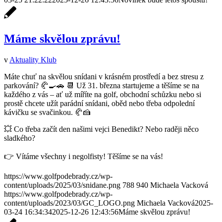
Máme skvělou zprávu!
v
Aktuality Klub
Máte chuť na skvělou snídani v krásném prostředí a bez stresu z
parkování? 🥐🍳🚗 📆 Už 31. března startujeme a těšíme se na
každého z vás – ať už míříte na golf, obchodní schůzku nebo si
prostě chcete užít parádní snídani, oběd nebo třeba odpolední
kávičku se svačinkou. 🥐🍰
💥 Co třeba začít den našimi vejci Benedikt? Nebo raději něco
sladkého?
👉 Vítáme všechny i negolfisty! Těšíme se na vás!
https://www.golfpodebrady.cz/wp-
content/uploads/2025/03/snidane.png
788
940
Michaela Vacková
https://www.golfpodebrady.cz/wp-
content/uploads/2023/03/GC_LOGO.png
Michaela Vacková
2025-
03-24 16:34:34
2025-12-26 12:43:56
Máme skvělou zprávu!