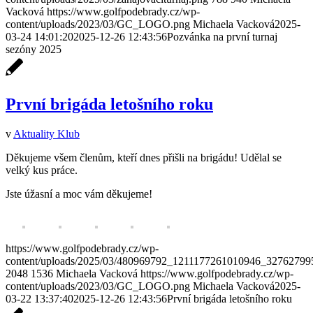
Vacková
https://www.golfpodebrady.cz/wp-
content/uploads/2023/03/GC_LOGO.png
Michaela Vacková
2025-
03-24 14:01:20
2025-12-26 12:43:56
Pozvánka na první turnaj
sezóny 2025
První brigáda letošního roku
v
Aktuality Klub
Děkujeme všem členům, kteří dnes přišli na brigádu! Udělal se
velký kus práce.
Jste úžasní a moc vám děkujeme!
https://www.golfpodebrady.cz/wp-
content/uploads/2025/03/480969792_1211177261010946_32762799
2048
1536
Michaela Vacková
https://www.golfpodebrady.cz/wp-
content/uploads/2023/03/GC_LOGO.png
Michaela Vacková
2025-
03-22 13:37:40
2025-12-26 12:43:56
První brigáda letošního roku