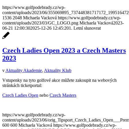
https://www.golfpodebrady.cz/wp-
content/uploads/2023/06/355069895_737448381717172_199516472
1536
2048
Michaela Vacková
https://www.golfpodebrady.cz/wp-
content/uploads/2023/03/GC_LOGO.png
Michaela Vacková
2023-
06-21 12:00:30
2025-12-26 12:45:20
1. Letní slunovrat
Czech Ladies Open 2023 a Czech Masters
2023
v
Aktuality Akademie
,
Aktuality Klub
Vstupenky na tyto golfové akce můžete zakoupit na webových
stránkách ticketportal:
Czech Ladies Open
nebo
Czech Masters
https://www.golfpodebrady.cz/wp-
content/uploads/2023/06/orig_Tipsport_Czech_Ladies_Open___Pre
600
600
Michaela Vacková
https://www.golfpodebrady.cz/wp-