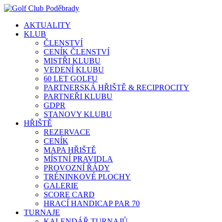
AKTUALITY
KLUB
ČLENSTVÍ
CENÍK ČLENSTVÍ
MISTŘI KLUBU
VEDENÍ KLUBU
60 LET GOLFU
PARTNERSKÁ HŘIŠTĚ & RECIPROCITY
PARTNEŘI KLUBU
GDPR
STANOVY KLUBU
HŘIŠTĚ
REZERVACE
CENÍK
MAPA HŘIŠTĚ
MÍSTNÍ PRAVIDLA
PROVOZNÍ ŘÁDY
TRÉNINKOVÉ PLOCHY
GALERIE
SCORE CARD
HRACÍ HANDICAP PAR 70
TURNAJE
KALENDÁŘ TURNAJŮ