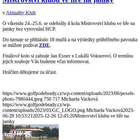
v
Aktuality Klub
O víkendu 24.-25.6. se odehrály 4 kola Mistrovství klubu ve hře na
jamky bez vyrovnání HCP.
Do turnaje se přihlásilo 18 mužů a na výsledky průběžného pavouka
se můžete podívat
ZDE
.
Finálové kolo si zahraje Jan Exner x Lukáši Voknerovi. O termínu
jejich souboje Vás budeme včas informovat.
Hráčům děkujeme za účast.
https://www.golfpodebrady.cz/wp-content/uploads/2023/06/pexels-
photo-7980444.jpeg
750
717
Michaela Vacková
https://www.golfpodebrady.cz/wp-
content/uploads/2023/03/GC_LOGO.png
Michaela Vacková
2023-
06-28 10:53:21
2025-12-26 12:45:20
Mistrovství klubu ve hře na
jamky