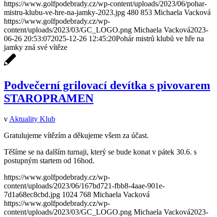
https://www.golfpodebrady.cz/wp-content/uploads/2023/06/pohar-
mistru-klubu-ve-hre-na-jamky-2023.jpg
480
853
Michaela Vacková
https://www.golfpodebrady.cz/wp-
content/uploads/2023/03/GC_LOGO.png
Michaela Vacková
2023-
06-26 20:53:07
2025-12-26 12:45:20
Pohár mistrů klubů ve hře na
jamky zná své vítěze
Podvečerní grilovací devítka s pivovarem
STAROPRAMEN
v
Aktuality Klub
Gratulujeme vítězím a děkujeme všem za účast.
Těšíme se na dalším turnaji, který se bude konat v pátek 30.6. s
postupným startem od 16hod.
https://www.golfpodebrady.cz/wp-
content/uploads/2023/06/167bd721-fbb8-4aae-901e-
7d1a68ec8cbd.jpg
1024
768
Michaela Vacková
https://www.golfpodebrady.cz/wp-
content/uploads/2023/03/GC_LOGO.png
Michaela Vacková
2023-