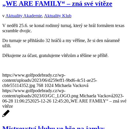
„WE ARE FAMILY“ – zná své vítěze
v
Aktuality Akademie
,
Aktuality Klub
V neděli 25.6. se konal rodinný turnaj, který se hrál formátem texas
scramble dvojic.
Do turnaje se přihlásilo 32 hráčů a my věříme, že si den náramně
užili.
Děkujeme za účast, gratulujeme vítězům a těšíme se příště.
https://www.golfpodebrady.cz/wp-
content/uploads/2023/06/d259eff1-9bd6-4c51-ae25-
cbfe55114352.jpg
768
1024
Michaela Vacková
https://www.golfpodebrady.cz/wp-
content/uploads/2023/03/GC_LOGO.png
Michaela Vacková
2023-
06-28 11:06:25
2025-12-26 12:45:20
„WE ARE FAMILY“ – zná své
vítěze
Mistrovství klubu ve hře na jamky