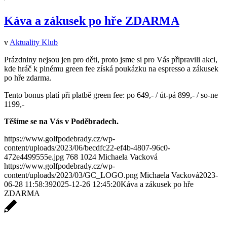
Káva a zákusek po hře ZDARMA
v
Aktuality Klub
Prázdniny nejsou jen pro děti, proto jsme si pro Vás připravili akci,
kde hráč k plnému green fee získá poukázku na espresso a zákusek
po hře zdarma.
Tento bonus platí při platbě green fee: po 649,- / út-pá 899,- / so-ne
1199,-
Těšíme se na Vás v Poděbradech.
https://www.golfpodebrady.cz/wp-
content/uploads/2023/06/becdfc22-ef4b-4807-96c0-
472e4499555e.jpg
768
1024
Michaela Vacková
https://www.golfpodebrady.cz/wp-
content/uploads/2023/03/GC_LOGO.png
Michaela Vacková
2023-
06-28 11:58:39
2025-12-26 12:45:20
Káva a zákusek po hře
ZDARMA