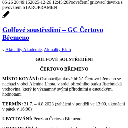
06-26 20:49:15
2025-12-26 12:45:20
Podvečerní grilovací devítka s
pivovarem STAROPRAMEN
Golfové soustředění – GC Čertovo
Břemeno
v
Aktuality Akademie
,
Aktuality Klub
GOLFOVÉ SOUSTŘEDĚNÍ
ČERTOVO BŘEMENO
MÍSTO KONÁNÍ:
Osmnáctijamkové hřiště Čertovo břemeno se
nachází v obci Alenina Lhota, v srdci přírodního parku Jistebnická
vrchovina, který je významný svými přírodními a estetickými
hodnotami.
TERMÍN:
31.7. – 4.8.2023 (zahájení v pondělí ve 13:00, ukončení
v pátek v 16:00)
UBYTOVÁNÍ:
Penzion Čertovo Břemeno