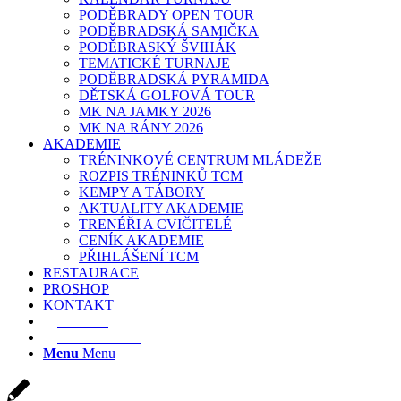
PODĚBRADY OPEN TOUR
PODĚBRADSKÁ SAMIČKA
PODĚBRASKÝ ŠVIHÁK
TEMATICKÉ TURNAJE
PODĚBRADSKÁ PYRAMIDA
DĚTSKÁ GOLFOVÁ TOUR
MK NA JAMKY 2026
MK NA RÁNY 2026
AKADEMIE
TRÉNINKOVÉ CENTRUM MLÁDEŽE
ROZPIS TRÉNINKŮ TCM
KEMPY A TÁBORY
AKTUALITY AKADEMIE
TRENÉŘI A CVIČITELÉ
CENÍK AKADEMIE
PŘIHLÁŠENÍ TCM
RESTAURACE
PROSHOP
KONTAKT
E-SHOP
REZERVACE
Menu
Menu