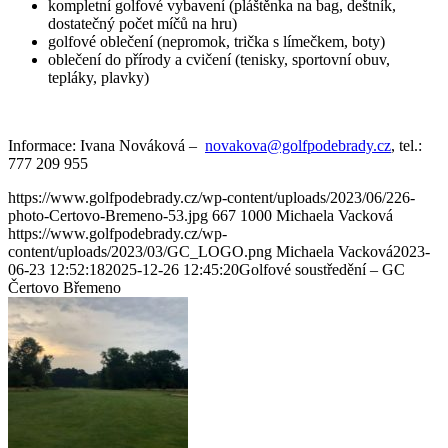
kompletní golfové vybavení (pláštěnka na bag, deštník,
dostatečný počet míčů na hru)
golfové oblečení (nepromok, trička s límečkem, boty)
oblečení do přírody a cvičení (tenisky, sportovní obuv,
tepláky, plavky)
Informace: Ivana Nováková –
novakova@golfpodebrady.cz
, tel.:
777 209 955
https://www.golfpodebrady.cz/wp-content/uploads/2023/06/226-
photo-Certovo-Bremeno-53.jpg
667
1000
Michaela Vacková
https://www.golfpodebrady.cz/wp-
content/uploads/2023/03/GC_LOGO.png
Michaela Vacková
2023-
06-23 12:52:18
2025-12-26 12:45:20
Golfové soustředění – GC
Čertovo Břemeno