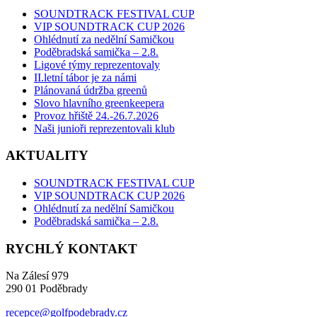
SOUNDTRACK FESTIVAL CUP
VIP SOUNDTRACK CUP 2026
Ohlédnutí za nedělní Samičkou
Poděbradská samička – 2.8.
Ligové týmy reprezentovaly
II.letní tábor je za námi
Plánovaná údržba greenů
Slovo hlavního greenkeepera
Provoz hřiště 24.-26.7.2026
Naši junioři reprezentovali klub
AKTUALITY
SOUNDTRACK FESTIVAL CUP
VIP SOUNDTRACK CUP 2026
Ohlédnutí za nedělní Samičkou
Poděbradská samička – 2.8.
RYCHLÝ KONTAKT
Na Zálesí 979
290 01 Poděbrady
recepce@golfpodebrady.cz