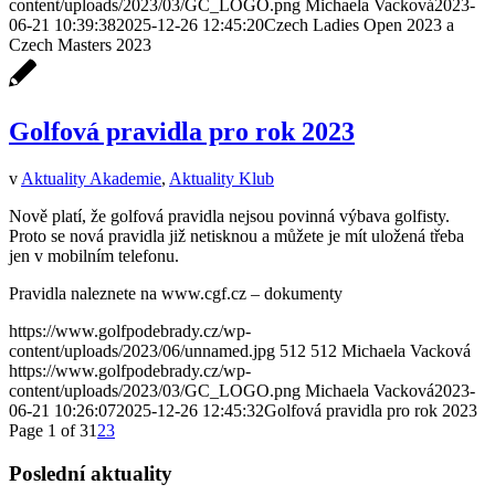
content/uploads/2023/03/GC_LOGO.png
Michaela Vacková
2023-
06-21 10:39:38
2025-12-26 12:45:20
Czech Ladies Open 2023 a
Czech Masters 2023
Golfová pravidla pro rok 2023
v
Aktuality Akademie
,
Aktuality Klub
Nově platí, že golfová pravidla nejsou povinná výbava golfisty.
Proto se nová pravidla již netisknou a můžete je mít uložená třeba
jen v mobilním telefonu.
Pravidla naleznete na www.cgf.cz – dokumenty
https://www.golfpodebrady.cz/wp-
content/uploads/2023/06/unnamed.jpg
512
512
Michaela Vacková
https://www.golfpodebrady.cz/wp-
content/uploads/2023/03/GC_LOGO.png
Michaela Vacková
2023-
06-21 10:26:07
2025-12-26 12:45:32
Golfová pravidla pro rok 2023
Page 1 of 3
1
2
3
Poslední aktuality