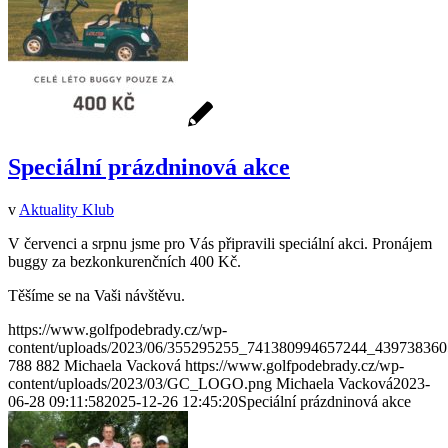
Speciální prázdninová akce
v
Aktuality Klub
V červenci a srpnu jsme pro Vás připravili speciální akci. Pronájem
buggy za bezkonkurenčních 400 Kč.
Těšíme se na Vaši návštěvu.
https://www.golfpodebrady.cz/wp-
content/uploads/2023/06/355295255_741380994657244_439738360
788
882
Michaela Vacková
https://www.golfpodebrady.cz/wp-
content/uploads/2023/03/GC_LOGO.png
Michaela Vacková
2023-
06-28 09:11:58
2025-12-26 12:45:20
Speciální prázdninová akce