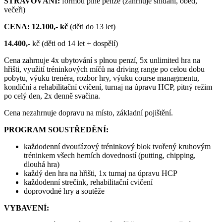
STRAVOVÁNÍ:
formou plné penze (zahrnuje snídani, oběd,
večeři)
CENA:
12.100,- kč
(děti do 13 let)
14.400,-
kč (děti od 14 let + dospělí)
Cena zahrnuje 4x ubytování s plnou penzí, 5x unlimited hra na
hřišti, využití tréninkových míčů na driving range po celou dobu
pobytu, výuku trenéra, rozbor hry, výuku course managmentu,
kondiční a rehabilitační cvičení, turnaj na úpravu HCP, pitný režim
po celý den, 2x denně svačina.
Cena nezahrnuje dopravu na místo, základní pojištění.
PROGRAM SOUSTŘEDĚNÍ:
každodenní dvoufázový tréninkový blok tvořený kruhovým
tréninkem všech herních dovedností (putting, chipping,
dlouhá hra)
každý den hra na hřišti, 1x turnaj na úpravu HCP
každodenní strečink, rehabilitační cvičení
doprovodné hry a soutěže
VYBAVENÍ: