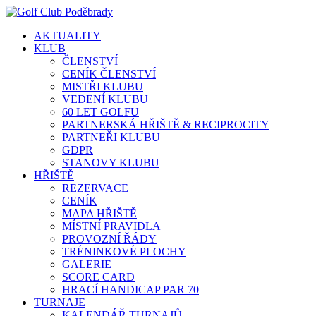
AKTUALITY
KLUB
ČLENSTVÍ
CENÍK ČLENSTVÍ
MISTŘI KLUBU
VEDENÍ KLUBU
60 LET GOLFU
PARTNERSKÁ HŘIŠTĚ & RECIPROCITY
PARTNEŘI KLUBU
GDPR
STANOVY KLUBU
HŘIŠTĚ
REZERVACE
CENÍK
MAPA HŘIŠTĚ
MÍSTNÍ PRAVIDLA
PROVOZNÍ ŘÁDY
TRÉNINKOVÉ PLOCHY
GALERIE
SCORE CARD
HRACÍ HANDICAP PAR 70
TURNAJE
KALENDÁŘ TURNAJŮ