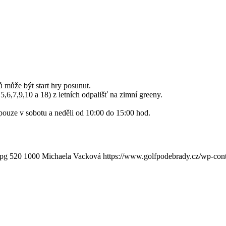
 může být start hry posunut.
,6,7,9,10 a 18) z letních odpališť na zimní greeny.
pouze v sobotu a neděli od 10:00 do 15:00 hod.
jpg
520
1000
Michaela Vacková
https://www.golfpodebrady.cz/wp-c