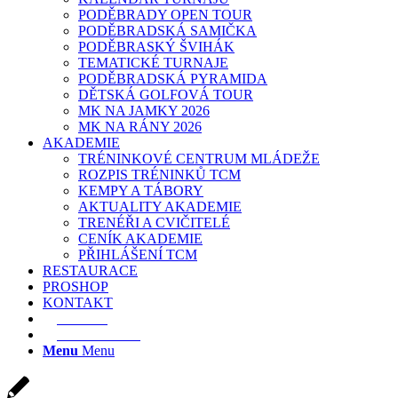
PODĚBRADY OPEN TOUR
PODĚBRADSKÁ SAMIČKA
PODĚBRASKÝ ŠVIHÁK
TEMATICKÉ TURNAJE
PODĚBRADSKÁ PYRAMIDA
DĚTSKÁ GOLFOVÁ TOUR
MK NA JAMKY 2026
MK NA RÁNY 2026
AKADEMIE
TRÉNINKOVÉ CENTRUM MLÁDEŽE
ROZPIS TRÉNINKŮ TCM
KEMPY A TÁBORY
AKTUALITY AKADEMIE
TRENÉŘI A CVIČITELÉ
CENÍK AKADEMIE
PŘIHLÁŠENÍ TCM
RESTAURACE
PROSHOP
KONTAKT
E-SHOP
REZERVACE
Menu
Menu