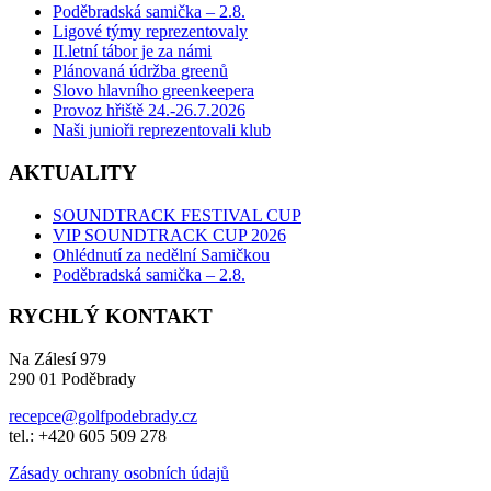
Poděbradská samička – 2.8.
Ligové týmy reprezentovaly
II.letní tábor je za námi
Plánovaná údržba greenů
Slovo hlavního greenkeepera
Provoz hřiště 24.-26.7.2026
Naši junioři reprezentovali klub
AKTUALITY
SOUNDTRACK FESTIVAL CUP
VIP SOUNDTRACK CUP 2026
Ohlédnutí za nedělní Samičkou
Poděbradská samička – 2.8.
RYCHLÝ KONTAKT
Na Zálesí 979
290 01 Poděbrady
recepce@golfpodebrady.cz
tel.: +420 605 509 278
Zásady ochrany osobních údajů