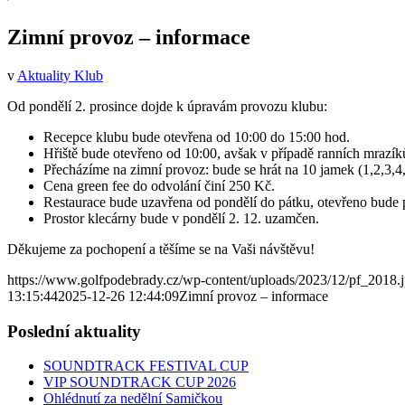
Zimní provoz – informace
v
Aktuality Klub
Od pondělí 2. prosince dojde k úpravám provozu klubu:
Recepce klubu bude otevřena od 10:00 do 15:00 hod.
Hřiště bude otevřeno od 10:00, avšak v případě ranních mrazíků
Přecházíme na zimní provoz: bude se hrát na 10 jamek (1,2,3,4,5
Cena green fee do odvolání činí 250 Kč.
Restaurace bude uzavřena od pondělí do pátku, otevřeno bude 
Prostor klecárny bude v pondělí 2. 12. uzamčen.
Děkujeme za pochopení a těšíme se na Vaši návštěvu!
https://www.golfpodebrady.cz/wp-content/uploads/2023/12/pf_2018.
13:15:44
2025-12-26 12:44:09
Zimní provoz – informace
Poslední aktuality
SOUNDTRACK FESTIVAL CUP
VIP SOUNDTRACK CUP 2026
Ohlédnutí za nedělní Samičkou