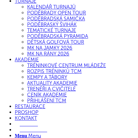
TURNAJE
KALENDÁŘ TURNAJŮ
PODĚBRADY OPEN TOUR
PODĚBRADSKÁ SAMIČKA
PODĚBRASKÝ ŠVIHÁK
TEMATICKÉ TURNAJE
PODĚBRADSKÁ PYRAMIDA
DĚTSKÁ GOLFOVÁ TOUR
MK NA JAMKY 2026
MK NA RÁNY 2026
AKADEMIE
TRÉNINKOVÉ CENTRUM MLÁDEŽE
ROZPIS TRÉNINKŮ TCM
KEMPY A TÁBORY
AKTUALITY AKADEMIE
TRENÉŘI A CVIČITELÉ
CENÍK AKADEMIE
PŘIHLÁŠENÍ TCM
RESTAURACE
PROSHOP
KONTAKT
E-SHOP
REZERVACE
Menu
Menu