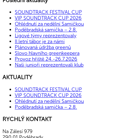
Poslední aktuality
SOUNDTRACK FESTIVAL CUP
VIP SOUNDTRACK CUP 2026
Ohlédnutí za nedělní Samičkou
Poděbradská samička – 2.8.
Ligové týmy reprezentovaly
II.letní tábor je za námi
Plánovaná údržba greenů
Slovo hlavního greenkeepera
Provoz hřiště 24.-26.7.2026
Naši junioři reprezentovali klub
AKTUALITY
SOUNDTRACK FESTIVAL CUP
VIP SOUNDTRACK CUP 2026
Ohlédnutí za nedělní Samičkou
Poděbradská samička – 2.8.
RYCHLÝ KONTAKT
Na Zálesí 979
290 01 Poděbrady