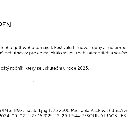
PEN
vodného golfového turnaje k Festivalu filmové hudby a multimed
etně ochutnávky prosecca. Hrálo se ve třech kategoriích a souč
 pátý ročník, který se uskuteční v roce 2025.
9/IMG_8927-scaled.jpg
1725
2300
Michaela Vacková
https:/
2024-09-02 11:27:15
2025-12-26 12:44:23
SOUNDTRACK FEST