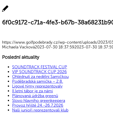
6f0c9172-c71a-4fe3-b67b-38a68231b9
https://www.golfpodebrady.cz/wp-content/uploads/2023
Michaela Vacková
2023-07-30 18:37:59
2023-07-30 18:37:5
Poslední aktuality
SOUNDTRACK FESTIVAL CUP
VIP SOUNDTRACK CUP 2026
Ohlédnutí za nedělní Samičkou
Poděbradská samička – 2.8.
Ligové týmy reprezentovaly
II.letní tábor je za námi
Plánovaná údržba greenů
Slovo hlavního greenkeepera
Provoz hřiště 24.-26.7.2026
Naši junioři reprezentovali klub