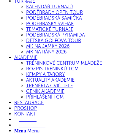
TURNAJE
KALENDÁŘ TURNAJŮ
PODĚBRADY OPEN TOUR
PODĚBRADSKÁ SAMIČKA
PODĚBRASKÝ ŠVIHÁK
TEMATICKÉ TURNAJE
PODĚBRADSKÁ PYRAMIDA
DĚTSKÁ GOLFOVÁ TOUR
MK NA JAMKY 2026
MK NA RÁNY 2026
AKADEMIE
TRÉNINKOVÉ CENTRUM MLÁDEŽE
ROZPIS TRÉNINKŮ TCM
KEMPY A TÁBORY
AKTUALITY AKADEMIE
TRENÉŘI A CVIČITELÉ
CENÍK AKADEMIE
PŘIHLÁŠENÍ TCM
RESTAURACE
PROSHOP
KONTAKT
E-SHOP
REZERVACE
Menu
Menu