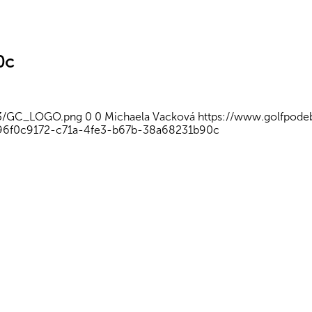
0c
/03/GC_LOGO.png
0
0
Michaela Vacková
https://www.golfpod
9
6f0c9172-c71a-4fe3-b67b-38a68231b90c