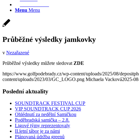
REZERVACE
Menu
Menu
Průběžné výsledky jamkovky
v
Nezařazené
Průběžné výsledky můžete sledovat
ZDE
https://www.golfpodebrady.cz/wp-content/uploads/2025/08/depositpho
content/uploads/2023/03/GC_LOGO.png
Michaela Vacková
2025-08
Poslední aktuality
SOUNDTRACK FESTIVAL CUP
VIP SOUNDTRACK CUP 2026
Ohlédnutí za nedělní Samičkou
Poděbradská samička – 2.8.
Ligové týmy reprezentovaly
II.letní tábor je za námi
Plánovaná údržba greenů