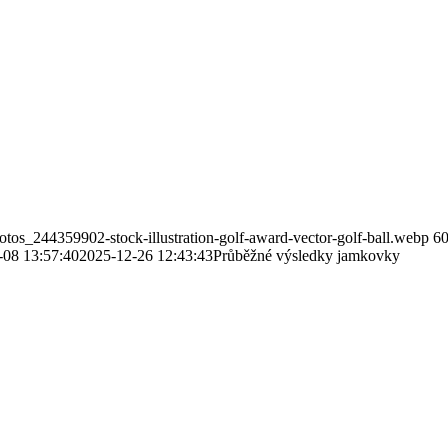
tos_244359902-stock-illustration-golf-award-vector-golf-ball.webp
6
-08 13:57:40
2025-12-26 12:43:43
Průběžné výsledky jamkovky