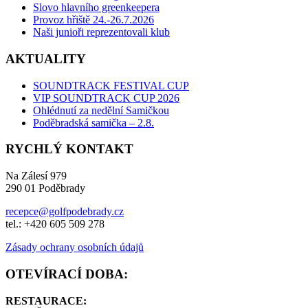
Slovo hlavního greenkeepera
Provoz hřiště 24.-26.7.2026
Naši junioři reprezentovali klub
AKTUALITY
SOUNDTRACK FESTIVAL CUP
VIP SOUNDTRACK CUP 2026
Ohlédnutí za nedělní Samičkou
Poděbradská samička – 2.8.
RYCHLÝ KONTAKT
Na Zálesí 979
290 01 Poděbrady
recepce@golfpodebrady.cz
tel.: +420 605 509 278
Zásady ochrany osobních údajů
OTEVÍRACÍ DOBA:
RESTAURACE: