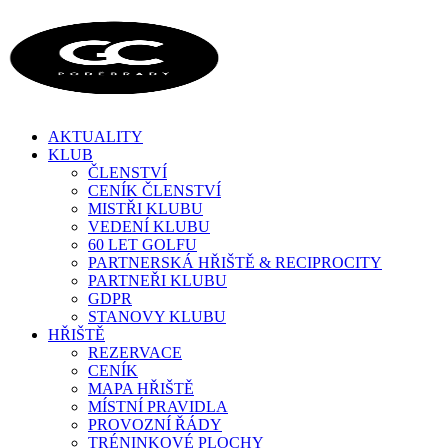
AKTUALITY
KLUB
ČLENSTVÍ
CENÍK ČLENSTVÍ
MISTŘI KLUBU
VEDENÍ KLUBU
60 LET GOLFU
PARTNERSKÁ HŘIŠTĚ & RECIPROCITY
PARTNEŘI KLUBU
GDPR
STANOVY KLUBU
HŘIŠTĚ
REZERVACE
CENÍK
MAPA HŘIŠTĚ
MÍSTNÍ PRAVIDLA
PROVOZNÍ ŘÁDY
TRÉNINKOVÉ PLOCHY