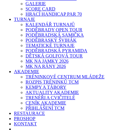
GALERIE
SCORE CARD
HRACÍ HANDICAP PAR 70
TURNAJE
KALENDÁŘ TURNAJŮ
PODĚBRADY OPEN TOUR
PODĚBRADSKÁ SAMIČKA
PODĚBRASKÝ ŠVIHÁK
TEMATICKÉ TURNAJE
PODĚBRADSKÁ PYRAMIDA
DĚTSKÁ GOLFOVÁ TOUR
MK NA JAMKY 2026
MK NA RÁNY 2026
AKADEMIE
TRÉNINKOVÉ CENTRUM MLÁDEŽE
ROZPIS TRÉNINKŮ TCM
KEMPY A TÁBORY
AKTUALITY AKADEMIE
TRENÉŘI A CVIČITELÉ
CENÍK AKADEMIE
PŘIHLÁŠENÍ TCM
RESTAURACE
PROSHOP
KONTAKT
E-SHOP