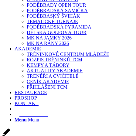
PODĚBRADY OPEN TOUR
PODĚBRADSKÁ SAMIČKA
PODĚBRASKÝ ŠVIHÁK
TEMATICKÉ TURNAJE
PODĚBRADSKÁ PYRAMIDA
DĚTSKÁ GOLFOVÁ TOUR
MK NA JAMKY 2026
MK NA RÁNY 2026
AKADEMIE
TRÉNINKOVÉ CENTRUM MLÁDEŽE
ROZPIS TRÉNINKŮ TCM
KEMPY A TÁBORY
AKTUALITY AKADEMIE
TRENÉŘI A CVIČITELÉ
CENÍK AKADEMIE
PŘIHLÁŠENÍ TCM
RESTAURACE
PROSHOP
KONTAKT
E-SHOP
REZERVACE
Menu
Menu