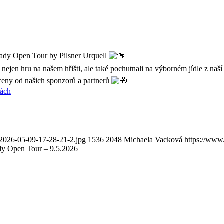
dy Open Tour by Pilsner Urquell
nejen hru na našem hřišti, ale také pochutnali na výborném jídle z naš
é ceny od našich sponzorů a partnerů
kách
2026-05-09-17-28-21-2.jpg
1536
2048
Michaela Vacková
https://ww
y Open Tour – 9.5.2026