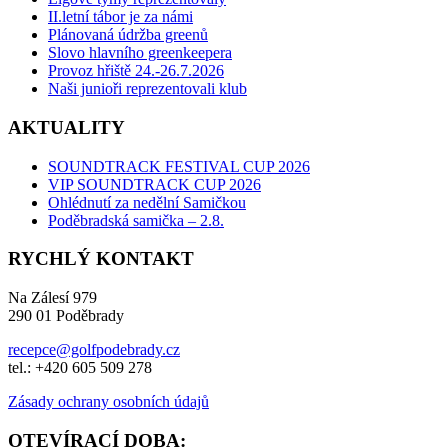
II.letní tábor je za námi
Plánovaná údržba greenů
Slovo hlavního greenkeepera
Provoz hřiště 24.-26.7.2026
Naši junioři reprezentovali klub
AKTUALITY
SOUNDTRACK FESTIVAL CUP 2026
VIP SOUNDTRACK CUP 2026
Ohlédnutí za nedělní Samičkou
Poděbradská samička – 2.8.
RYCHLÝ KONTAKT
Na Zálesí 979
290 01 Poděbrady
recepce@golfpodebrady.cz
tel.: +420 605 509 278
Zásady ochrany osobních údajů
OTEVÍRACÍ DOBA: