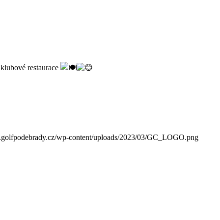
í klubové restaurace
w.golfpodebrady.cz/wp-content/uploads/2023/03/GC_LOGO.png