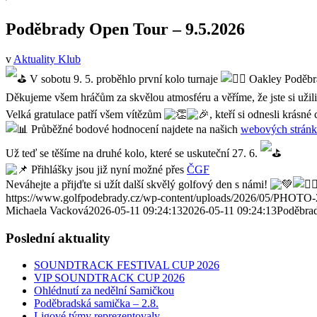
Poděbrady Open Tour – 9.5.2026
v
Aktuality Klub
V sobotu 9. 5. proběhlo první kolo turnaje
Oakley Poděbra
Děkujeme všem hráčům za skvělou atmosféru a věříme, že jste si užili 
Velká gratulace patří všem vítězům
, kteří si odnesli krásn
Průběžné bodové hodnocení najdete na našich
webových strán
Už teď se těšíme na druhé kolo, které se uskuteční 27. 6.
Přihlášky jsou již nyní možné přes
ČGF
Neváhejte a přijďte si užít další skvělý golfový den s námi!
https://www.golfpodebrady.cz/wp-content/uploads/2026/05/PHOTO-
Michaela Vacková
2026-05-11 09:24:13
2026-05-11 09:24:13
Poděbrad
Poslední aktuality
SOUNDTRACK FESTIVAL CUP 2026
VIP SOUNDTRACK CUP 2026
Ohlédnutí za nedělní Samičkou
Poděbradská samička – 2.8.
Ligové týmy reprezentovaly