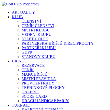
AKTUALITY
KLUB
ČLENSTVÍ
CENÍK ČLENSTVÍ
MISTŘI KLUBU
VEDENÍ KLUBU
60 LET GOLFU
PARTNERSKÁ HŘIŠTĚ & RECIPROCITY
PARTNEŘI KLUBU
GDPR
STANOVY KLUBU
HŘIŠTĚ
REZERVACE
CENÍK
MAPA HŘIŠTĚ
MÍSTNÍ PRAVIDLA
PROVOZNÍ ŘÁDY
TRÉNINKOVÉ PLOCHY
GALERIE
SCORE CARD
HRACÍ HANDICAP PAR 70
TURNAJE
KALENDÁŘ TURNAJŮ