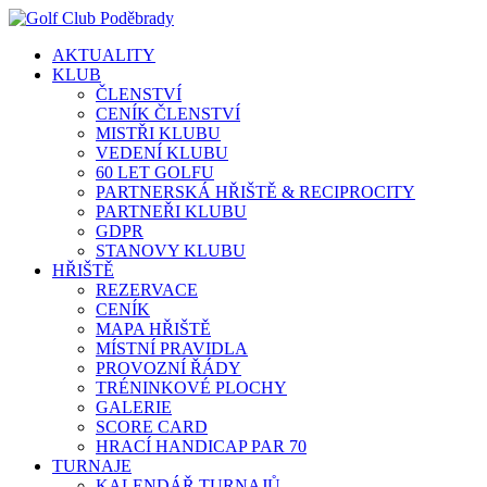
AKTUALITY
KLUB
ČLENSTVÍ
CENÍK ČLENSTVÍ
MISTŘI KLUBU
VEDENÍ KLUBU
60 LET GOLFU
PARTNERSKÁ HŘIŠTĚ & RECIPROCITY
PARTNEŘI KLUBU
GDPR
STANOVY KLUBU
HŘIŠTĚ
REZERVACE
CENÍK
MAPA HŘIŠTĚ
MÍSTNÍ PRAVIDLA
PROVOZNÍ ŘÁDY
TRÉNINKOVÉ PLOCHY
GALERIE
SCORE CARD
HRACÍ HANDICAP PAR 70
TURNAJE
KALENDÁŘ TURNAJŮ