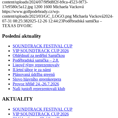
content/uploads/2024/07/9f9d8f2f-b9ca-4523-9f73-
17e9580c5a12.jpg
1200
1600
Michaela Vacková
https://www.golfpodebrady.cz/wp-
content/uploads/2023/03/GC_LOGO.png
Michaela Vacková
2024-
07-31 08:25:38
2025-12-26 12:44:23
Poděbradská samička –
TEXAS DVOJIC
Poslední aktuality
SOUNDTRACK FESTIVAL CUP
VIP SOUNDTRACK CUP 2026
Ohlédnutí za nedělní Samičkou
Poděbradská samička – 2.8.
Ligové týmy reprezentovaly
II.letní tábor je za námi
Plánovaná údržba greenů
Slovo hlavního greenkeepera
Provoz hřiště 24.-26.7.2026
Naši junioři reprezentovali klub
AKTUALITY
SOUNDTRACK FESTIVAL CUP
VIP SOUNDTRACK CUP 2026