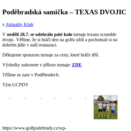
Poděbradská samička – TEXAS DVOJIC
v
Aktuality Klub
V
neděli 28.7. se odehrálo páté kolo
turnaje texasu scramble
dvojic. Věříme, že si hráči den na golfu užili a pochutnali si na
dobrém jídle v naší restauraci.
Děkujeme sponzoru turnaje za ceny, které hráče těší.
Výsledky naleznete v příloze turnaje:
ZDE
Těšíme se zase v Poděbradech.
Tým GCPDY
https://www.golfpodebrady.cz/wp-