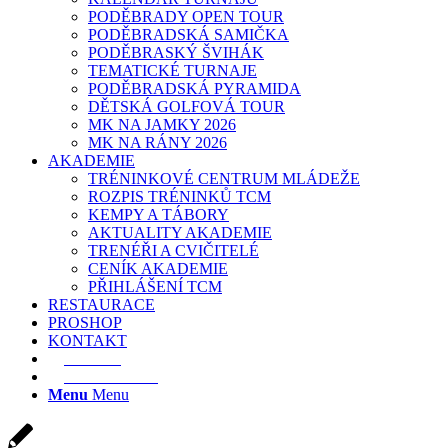
PODĚBRADY OPEN TOUR
PODĚBRADSKÁ SAMIČKA
PODĚBRASKÝ ŠVIHÁK
TEMATICKÉ TURNAJE
PODĚBRADSKÁ PYRAMIDA
DĚTSKÁ GOLFOVÁ TOUR
MK NA JAMKY 2026
MK NA RÁNY 2026
AKADEMIE
TRÉNINKOVÉ CENTRUM MLÁDEŽE
ROZPIS TRÉNINKŮ TCM
KEMPY A TÁBORY
AKTUALITY AKADEMIE
TRENÉŘI A CVIČITELÉ
CENÍK AKADEMIE
PŘIHLÁŠENÍ TCM
RESTAURACE
PROSHOP
KONTAKT
E-SHOP
REZERVACE
Menu
Menu