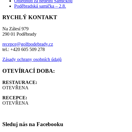
Ohlédnutí za nedělní Samičkou
Poděbradská samička – 2.8.
RYCHLÝ KONTAKT
Na Zálesí 979
290 01 Poděbrady
recepce@golfpodebrady.cz
tel.: +420 605 509 278
Zásady ochrany osobních údajů
OTEVÍRACÍ DOBA:
RESTAURACE:
OTEVŘENA
RECEPCE:
OTEVŘENA
Sleduj nás na Facebooku