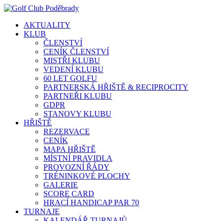
AKTUALITY
KLUB
ČLENSTVÍ
CENÍK ČLENSTVÍ
MISTŘI KLUBU
VEDENÍ KLUBU
60 LET GOLFU
PARTNERSKÁ HŘIŠTĚ & RECIPROCITY
PARTNEŘI KLUBU
GDPR
STANOVY KLUBU
HŘIŠTĚ
REZERVACE
CENÍK
MAPA HŘIŠTĚ
MÍSTNÍ PRAVIDLA
PROVOZNÍ ŘÁDY
TRÉNINKOVÉ PLOCHY
GALERIE
SCORE CARD
HRACÍ HANDICAP PAR 70
TURNAJE
KALENDÁŘ TURNAJŮ