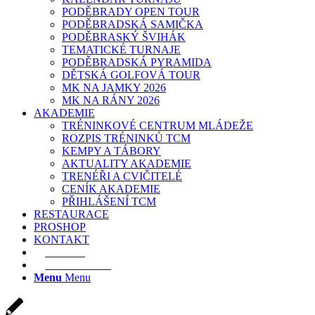
PODĚBRADY OPEN TOUR
PODĚBRADSKÁ SAMIČKA
PODĚBRASKÝ ŠVIHÁK
TEMATICKÉ TURNAJE
PODĚBRADSKÁ PYRAMIDA
DĚTSKÁ GOLFOVÁ TOUR
MK NA JAMKY 2026
MK NA RÁNY 2026
AKADEMIE
TRÉNINKOVÉ CENTRUM MLÁDEŽE
ROZPIS TRÉNINKŮ TCM
KEMPY A TÁBORY
AKTUALITY AKADEMIE
TRENÉŘI A CVIČITELÉ
CENÍK AKADEMIE
PŘIHLÁŠENÍ TCM
RESTAURACE
PROSHOP
KONTAKT
E-SHOP
REZERVACE
Menu
Menu