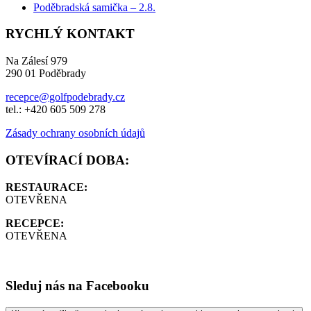
Poděbradská samička – 2.8.
RYCHLÝ KONTAKT
Na Zálesí 979
290 01 Poděbrady
recepce@golfpodebrady.cz
tel.: +420 605 509 278
Zásady ochrany osobních údajů
OTEVÍRACÍ DOBA:
RESTAURACE:
OTEVŘENA
RECEPCE:
OTEVŘENA
Sleduj nás na Facebooku