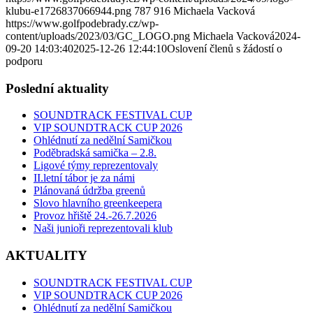
klubu-e1726837066944.png
787
916
Michaela Vacková
https://www.golfpodebrady.cz/wp-
content/uploads/2023/03/GC_LOGO.png
Michaela Vacková
2024-
09-20 14:03:40
2025-12-26 12:44:10
Oslovení členů s žádostí o
podporu
Poslední aktuality
SOUNDTRACK FESTIVAL CUP
VIP SOUNDTRACK CUP 2026
Ohlédnutí za nedělní Samičkou
Poděbradská samička – 2.8.
Ligové týmy reprezentovaly
II.letní tábor je za námi
Plánovaná údržba greenů
Slovo hlavního greenkeepera
Provoz hřiště 24.-26.7.2026
Naši junioři reprezentovali klub
AKTUALITY
SOUNDTRACK FESTIVAL CUP
VIP SOUNDTRACK CUP 2026
Ohlédnutí za nedělní Samičkou