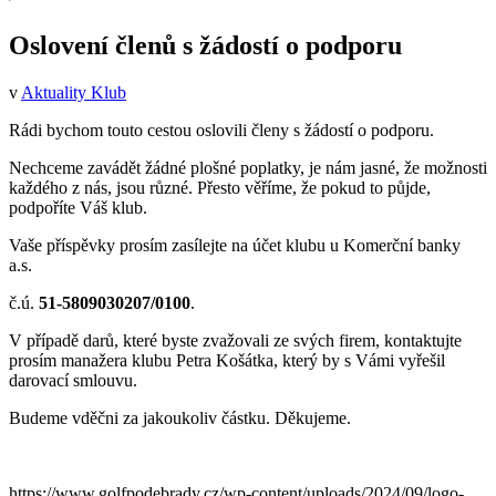
Oslovení členů s žádostí o podporu
v
Aktuality Klub
Rádi bychom touto cestou oslovili členy s žádostí o podporu.
Nechceme zavádět žádné plošné poplatky, je nám jasné, že možnosti
každého z nás, jsou různé. Přesto věříme, že pokud to půjde,
podpoříte Váš klub.
Vaše příspěvky prosím zasílejte na účet klubu u Komerční banky
a.s.
č.ú.
51-5809030207/0100
.
V případě darů, které byste zvažovali ze svých firem, kontaktujte
prosím manažera klubu Petra Košátka, který by s Vámi vyřešil
darovací smlouvu.
Budeme vděčni za jakoukoliv částku. Děkujeme.
https://www.golfpodebrady.cz/wp-content/uploads/2024/09/logo-