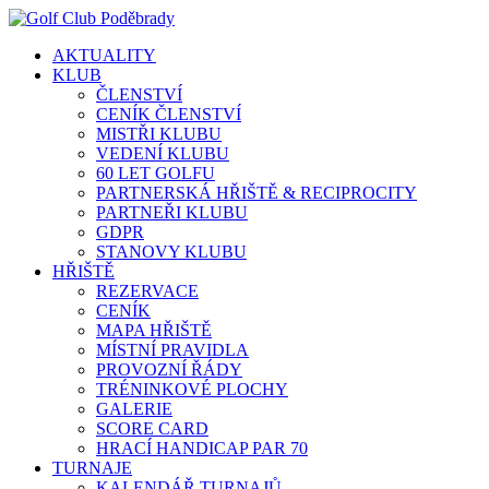
AKTUALITY
KLUB
ČLENSTVÍ
CENÍK ČLENSTVÍ
MISTŘI KLUBU
VEDENÍ KLUBU
60 LET GOLFU
PARTNERSKÁ HŘIŠTĚ & RECIPROCITY
PARTNEŘI KLUBU
GDPR
STANOVY KLUBU
HŘIŠTĚ
REZERVACE
CENÍK
MAPA HŘIŠTĚ
MÍSTNÍ PRAVIDLA
PROVOZNÍ ŘÁDY
TRÉNINKOVÉ PLOCHY
GALERIE
SCORE CARD
HRACÍ HANDICAP PAR 70
TURNAJE
KALENDÁŘ TURNAJŮ