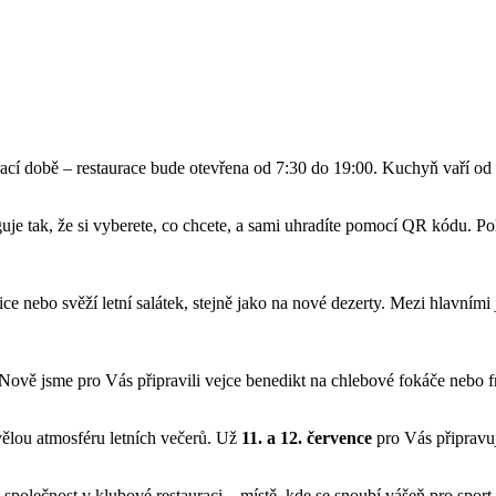
cí době – restaurace bude otevřena od 7:30 do 19:00. Kuchyň vaří od
.
guje tak, že si vyberete, co chcete, a sami uhradíte pomocí QR kódu. Po
ice nebo svěží letní salátek, stejně jako na nové dezerty. Mezi hlavním
ově jsme pro Vás připravili vejce benedikt na chlebové fokáče nebo fra
vělou atmosféru letních večerů. Už
11. a 12. července
pro Vás připravu
u společnost v klubové restauraci – místě, kde se snoubí vášeň pro sport 