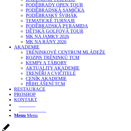
PODĚBRADY OPEN TOUR
PODĚBRADSKÁ SAMIČKA
PODĚBRASKÝ ŠVIHÁK
TEMATICKÉ TURNAJE
PODĚBRADSKÁ PYRAMIDA
DĚTSKÁ GOLFOVÁ TOUR
MK NA JAMKY 2026
MK NA RÁNY 2026
AKADEMIE
TRÉNINKOVÉ CENTRUM MLÁDEŽE
ROZPIS TRÉNINKŮ TCM
KEMPY A TÁBORY
AKTUALITY AKADEMIE
TRENÉŘI A CVIČITELÉ
CENÍK AKADEMIE
PŘIHLÁŠENÍ TCM
RESTAURACE
PROSHOP
KONTAKT
E-SHOP
REZERVACE
Menu
Menu