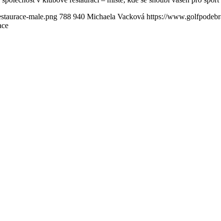
estaurace-male.png
788
940
Michaela Vacková
https://www.golfpode
ace