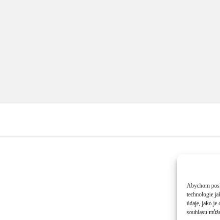
Abychom poskyt
technologie j
údaje, jako j
souhlasu může 