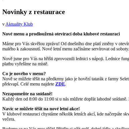
Novinky z restaurace
v
Aktuality Klub
Nové menu a prodloužená otevírací doba klubové restauraci
Máme pro Vás skvělou zprávu! Od dnešního dne platí změny v otevíra
malého k zakousnutí. Nové letní menu začínáme servírovat od soboty
Nově jsme pro Vás na hřišti zprovoznili lednici s nápoji. Lednice fun
platbu vyřešíme na místě.
Co je nového v menu?
Nově se můžete těšit na předkrmy jako je hovězí tatarák z farmy Selet
překvapí. Celé menu najdete
ZDE
.
Nezapomeňte na snídaně!
Každý den od 8:00 do 11:00 si u nás můžete dopřát lahodné snídaně. N
Navíc se můžete těšit na nové letní akce!
V klubové restauraci chystáme několik letních akcí, kde načerpáte sk
večera.
Budeme se na Vás moc těšit! Přijďte si užít golf, dobré jídlo a skvělo