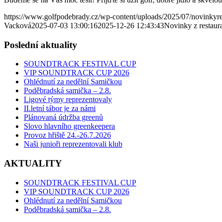
https://www.golfpodebrady.cz/wp-content/uploads/2025/07/novinkyr
Vacková
2025-07-03 13:00:16
2025-12-26 12:43:43
Novinky z restaur
Poslední aktuality
SOUNDTRACK FESTIVAL CUP
VIP SOUNDTRACK CUP 2026
Ohlédnutí za nedělní Samičkou
Poděbradská samička – 2.8.
Ligové týmy reprezentovaly
II.letní tábor je za námi
Plánovaná údržba greenů
Slovo hlavního greenkeepera
Provoz hřiště 24.-26.7.2026
Naši junioři reprezentovali klub
AKTUALITY
SOUNDTRACK FESTIVAL CUP
VIP SOUNDTRACK CUP 2026
Ohlédnutí za nedělní Samičkou
Poděbradská samička – 2.8.