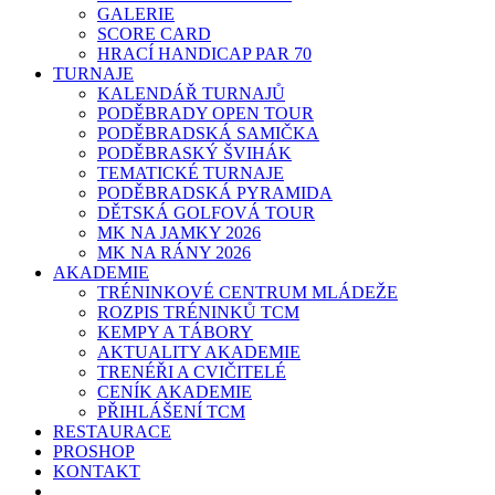
GALERIE
SCORE CARD
HRACÍ HANDICAP PAR 70
TURNAJE
KALENDÁŘ TURNAJŮ
PODĚBRADY OPEN TOUR
PODĚBRADSKÁ SAMIČKA
PODĚBRASKÝ ŠVIHÁK
TEMATICKÉ TURNAJE
PODĚBRADSKÁ PYRAMIDA
DĚTSKÁ GOLFOVÁ TOUR
MK NA JAMKY 2026
MK NA RÁNY 2026
AKADEMIE
TRÉNINKOVÉ CENTRUM MLÁDEŽE
ROZPIS TRÉNINKŮ TCM
KEMPY A TÁBORY
AKTUALITY AKADEMIE
TRENÉŘI A CVIČITELÉ
CENÍK AKADEMIE
PŘIHLÁŠENÍ TCM
RESTAURACE
PROSHOP
KONTAKT
E-SHOP