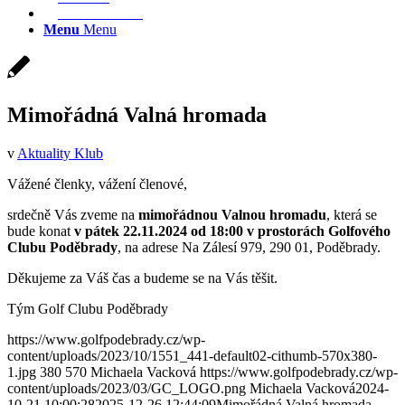
REZERVACE
Menu
Menu
Mimořádná Valná hromada
v
Aktuality Klub
Vážené členky, vážení členové,
srdečně Vás zveme na
mimořádnou Valnou hromadu
, která se
bude konat
v pátek 22.11.2024 od 18:00 v prostorách
Golfového
Clubu Poděbrady
, na adrese Na Zálesí 979, 290 01, Poděbrady.
Děkujeme za Váš čas a budeme se na Vás těšit.
Tým Golf Clubu Poděbrady
https://www.golfpodebrady.cz/wp-
content/uploads/2023/10/1551_441-default02-cithumb-570x380-
1.jpg
380
570
Michaela Vacková
https://www.golfpodebrady.cz/wp-
content/uploads/2023/03/GC_LOGO.png
Michaela Vacková
2024-
10-21 10:00:28
2025-12-26 12:44:09
Mimořádná Valná hromada