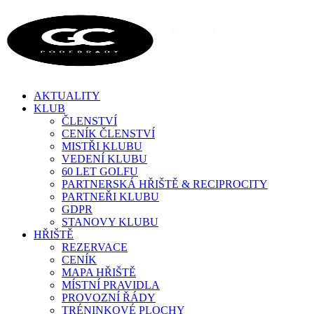
AKTUALITY
KLUB
ČLENSTVÍ
CENÍK ČLENSTVÍ
MISTŘI KLUBU
VEDENÍ KLUBU
60 LET GOLFU
PARTNERSKÁ HŘIŠTĚ & RECIPROCITY
PARTNEŘI KLUBU
GDPR
STANOVY KLUBU
HŘIŠTĚ
REZERVACE
CENÍK
MAPA HŘIŠTĚ
MÍSTNÍ PRAVIDLA
PROVOZNÍ ŘÁDY
TRÉNINKOVÉ PLOCHY