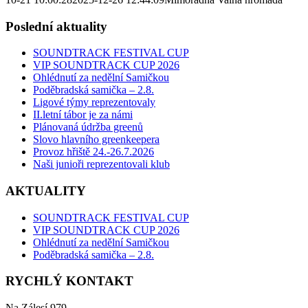
Poslední aktuality
SOUNDTRACK FESTIVAL CUP
VIP SOUNDTRACK CUP 2026
Ohlédnutí za nedělní Samičkou
Poděbradská samička – 2.8.
Ligové týmy reprezentovaly
II.letní tábor je za námi
Plánovaná údržba greenů
Slovo hlavního greenkeepera
Provoz hřiště 24.-26.7.2026
Naši junioři reprezentovali klub
AKTUALITY
SOUNDTRACK FESTIVAL CUP
VIP SOUNDTRACK CUP 2026
Ohlédnutí za nedělní Samičkou
Poděbradská samička – 2.8.
RYCHLÝ KONTAKT
Na Zálesí 979