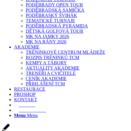
PODĚBRADY OPEN TOUR
PODĚBRADSKÁ SAMIČKA
PODĚBRASKÝ ŠVIHÁK
TEMATICKÉ TURNAJE
PODĚBRADSKÁ PYRAMIDA
DĚTSKÁ GOLFOVÁ TOUR
MK NA JAMKY 2026
MK NA RÁNY 2026
AKADEMIE
TRÉNINKOVÉ CENTRUM MLÁDEŽE
ROZPIS TRÉNINKŮ TCM
KEMPY A TÁBORY
AKTUALITY AKADEMIE
TRENÉŘI A CVIČITELÉ
CENÍK AKADEMIE
PŘIHLÁŠENÍ TCM
RESTAURACE
PROSHOP
KONTAKT
E-SHOP
REZERVACE
Menu
Menu