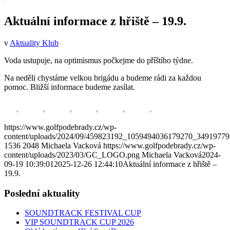
Aktuální informace z hřiště – 19.9.
v
Aktuality Klub
Voda ustupuje, na optimismus počkejme do příštího týdne.
Na neděli chystáme velkou brigádu a budeme rádi za každou
pomoc. Bližší informace budeme zasílat.
https://www.golfpodebrady.cz/wp-
content/uploads/2024/09/459823192_1059494036179270_3491977
1536
2048
Michaela Vacková
https://www.golfpodebrady.cz/wp-
content/uploads/2023/03/GC_LOGO.png
Michaela Vacková
2024-
09-19 10:39:01
2025-12-26 12:44:10
Aktuální informace z hřiště –
19.9.
Poslední aktuality
SOUNDTRACK FESTIVAL CUP
VIP SOUNDTRACK CUP 2026