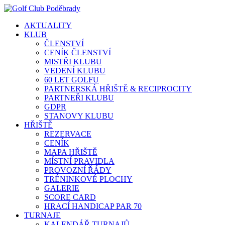
AKTUALITY
KLUB
ČLENSTVÍ
CENÍK ČLENSTVÍ
MISTŘI KLUBU
VEDENÍ KLUBU
60 LET GOLFU
PARTNERSKÁ HŘIŠTĚ & RECIPROCITY
PARTNEŘI KLUBU
GDPR
STANOVY KLUBU
HŘIŠTĚ
REZERVACE
CENÍK
MAPA HŘIŠTĚ
MÍSTNÍ PRAVIDLA
PROVOZNÍ ŘÁDY
TRÉNINKOVÉ PLOCHY
GALERIE
SCORE CARD
HRACÍ HANDICAP PAR 70
TURNAJE
KALENDÁŘ TURNAJŮ