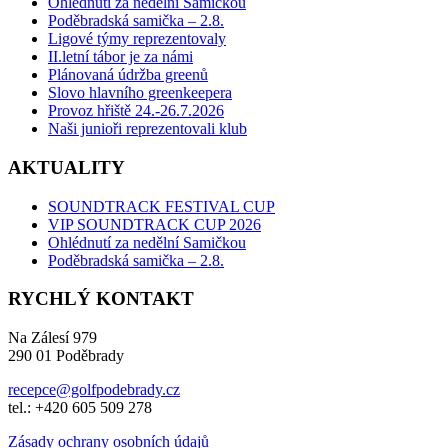
Ohlédnutí za nedělní Samičkou
Poděbradská samička – 2.8.
Ligové týmy reprezentovaly
II.letní tábor je za námi
Plánovaná údržba greenů
Slovo hlavního greenkeepera
Provoz hřiště 24.-26.7.2026
Naši junioři reprezentovali klub
AKTUALITY
SOUNDTRACK FESTIVAL CUP
VIP SOUNDTRACK CUP 2026
Ohlédnutí za nedělní Samičkou
Poděbradská samička – 2.8.
RYCHLÝ KONTAKT
Na Zálesí 979
290 01 Poděbrady
recepce@golfpodebrady.cz
tel.: +420 605 509 278
Zásady ochrany osobních údajů