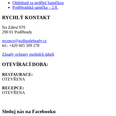
Ohlédnutí za nedělní Samičkou
Poděbradská samička – 2.8.
RYCHLÝ KONTAKT
Na Zálesí 979
290 01 Poděbrady
recepce@golfpodebrady.cz
tel.: +420 605 509 278
Zásady ochrany osobních údajů
OTEVÍRACÍ DOBA:
RESTAURACE:
OTEVŘENA
RECEPCE:
OTEVŘENA
Sleduj nás na Facebooku