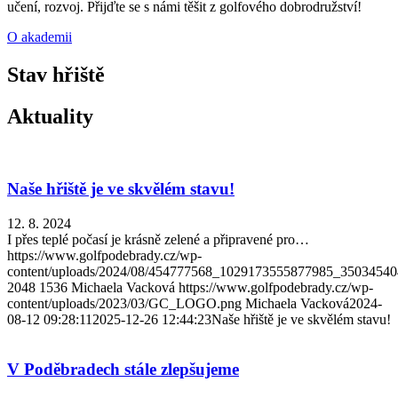
učení, rozvoj. Přijďte se s námi těšit z golfového dobrodružství!
O akademii
Stav hřiště
Aktuality
Naše hřiště je ve skvělém stavu!
12. 8. 2024
I přes teplé počasí je krásně zelené a připravené pro…
https://www.golfpodebrady.cz/wp-
content/uploads/2024/08/454777568_1029173555877985_3503454
2048
1536
Michaela Vacková
https://www.golfpodebrady.cz/wp-
content/uploads/2023/03/GC_LOGO.png
Michaela Vacková
2024-
08-12 09:28:11
2025-12-26 12:44:23
Naše hřiště je ve skvělém stavu!
V Poděbradech stále zlepšujeme