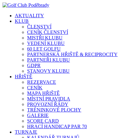
AKTUALITY
KLUB
ČLENSTVÍ
CENÍK ČLENSTVÍ
MISTŘI KLUBU
VEDENÍ KLUBU
60 LET GOLFU
PARTNERSKÁ HŘIŠTĚ & RECIPROCITY
PARTNEŘI KLUBU
GDPR
STANOVY KLUBU
HŘIŠTĚ
REZERVACE
CENÍK
MAPA HŘIŠTĚ
MÍSTNÍ PRAVIDLA
PROVOZNÍ ŘÁDY
TRÉNINKOVÉ PLOCHY
GALERIE
SCORE CARD
HRACÍ HANDICAP PAR 70
TURNAJE
KALENDÁŘ TURNAJŮ