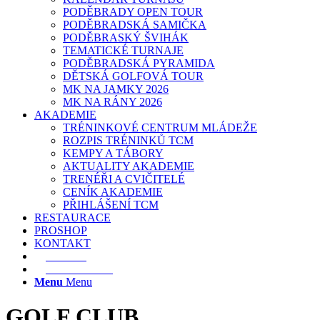
PODĚBRADY OPEN TOUR
PODĚBRADSKÁ SAMIČKA
PODĚBRASKÝ ŠVIHÁK
TEMATICKÉ TURNAJE
PODĚBRADSKÁ PYRAMIDA
DĚTSKÁ GOLFOVÁ TOUR
MK NA JAMKY 2026
MK NA RÁNY 2026
AKADEMIE
TRÉNINKOVÉ CENTRUM MLÁDEŽE
ROZPIS TRÉNINKŮ TCM
KEMPY A TÁBORY
AKTUALITY AKADEMIE
TRENÉŘI A CVIČITELÉ
CENÍK AKADEMIE
PŘIHLÁŠENÍ TCM
RESTAURACE
PROSHOP
KONTAKT
E-SHOP
REZERVACE
Menu
Menu
GOLF CLUB