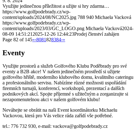
9. 8. 2024
Využijte jedinečnou příležitost a užijte si hry zdarma…
https://www.golfpodebrady.cz/wp-
content/uploads/2024/08/NC2025.jpg
788
940
Michaela Vacková
https://www.golfpodebrady.cz/wp-
content/uploads/2023/03/GC_LOGO.png
Michaela Vacková
2024-
08-09 14:51:21
2025-12-26 12:44:23
Prodej členství zahájen
Page 82 of 145
«
‹
80
81
82
83
84
›
»
Eventy
Využijte prostorů a služeb Golfového Klubu Poděbrady pro své
eventy a B2B akce! V našem jedinečném prostředí si užijete
golfového hřiště, moderního klubového domu, kvalitního cateringu
a profesionálního servisu. Nabízíme různé možnosti uspořádání
firemních turnajů, konferencí, workshopů, prezentací a dalších
podnikových akcí. Spojte příjemné s užitečným a zorganizujte si
nezapomenutelnou akci v našem golfovém klubu!
Neváhejte se obrátit na naši Event koordinátorku Michaelu
Vackovou, která pro Vás velice ráda zařídí vše potřebné.
tel.: 776 732 930, e-mail: vackova@golfpodebrady.cz