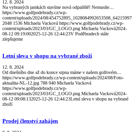
12. 8. 2024
Na vybraných jamkách stavíme nová odpaliště! Nemusíte…
https://www.golfpodebrady.cz/wp-
content/uploads/2024/08/454752895_1028084992653508_6421599
2048
1536
Michaela Vacková
https://www.golfpodebrady.cz/wp-
content/uploads/2023/03/GC_LOGO.png
Michaela Vacková
2024-
08-12 09:19:00
2025-12-26 12:44:23
V Poděbradech stále
zlepšujeme
Letní sleva v shopu na vybrané zboží
12. 8. 2024
Od dnešního dne až do konce srpna máme v našem golfovém…
https://www.golfpodebrady.cz/wp-content/uploads/2024/08/Foto-
aktualita-NL-12.jpg
788
940
Michaela Vacková
https://www.golfpodebrady.cz/wp-
content/uploads/2023/03/GC_LOGO.png
Michaela Vacková
2024-
08-12 09:08:13
2025-12-26 12:44:23
Letní sleva v shopu na vybrané
zboží
Prodej členství zahájen