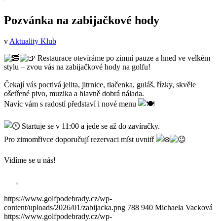
Pozvánka na zabijačkové hody
v
Aktuality Klub
Restaurace otevíráme po zimní pauze a hned ve velkém
stylu – zvou vás na zabijačkové hody na golfu!
Čekají vás poctivá jelita, jitrnice, tlačenka, guláš, řízky, skvěle
ošetřené pivo, muzika a hlavně dobrá nálada.
Navíc vám s radostí představí i nové menu
Startuje se v 11:00 a jede se až do zavíračky.
Pro zimomřivce doporučují rezervaci míst uvnitř
Vidíme se u nás!
https://www.golfpodebrady.cz/wp-
content/uploads/2026/01/zabijacka.png
788
940
Michaela Vacková
https://www.golfpodebrady.cz/wp-