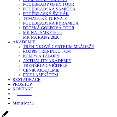
PODĚBRADY OPEN TOUR
PODĚBRADSKÁ SAMIČKA
PODĚBRASKÝ ŠVIHÁK
TEMATICKÉ TURNAJE
PODĚBRADSKÁ PYRAMIDA
DĚTSKÁ GOLFOVÁ TOUR
MK NA JAMKY 2026
MK NA RÁNY 2026
AKADEMIE
TRÉNINKOVÉ CENTRUM MLÁDEŽE
ROZPIS TRÉNINKŮ TCM
KEMPY A TÁBORY
AKTUALITY AKADEMIE
TRENÉŘI A CVIČITELÉ
CENÍK AKADEMIE
PŘIHLÁŠENÍ TCM
RESTAURACE
PROSHOP
KONTAKT
E-SHOP
REZERVACE
Menu
Menu