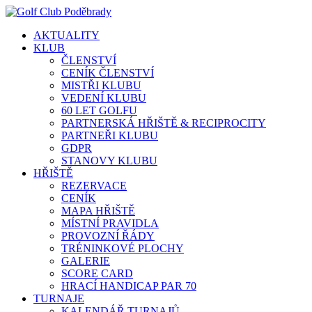
AKTUALITY
KLUB
ČLENSTVÍ
CENÍK ČLENSTVÍ
MISTŘI KLUBU
VEDENÍ KLUBU
60 LET GOLFU
PARTNERSKÁ HŘIŠTĚ & RECIPROCITY
PARTNEŘI KLUBU
GDPR
STANOVY KLUBU
HŘIŠTĚ
REZERVACE
CENÍK
MAPA HŘIŠTĚ
MÍSTNÍ PRAVIDLA
PROVOZNÍ ŘÁDY
TRÉNINKOVÉ PLOCHY
GALERIE
SCORE CARD
HRACÍ HANDICAP PAR 70
TURNAJE
KALENDÁŘ TURNAJŮ