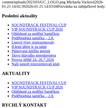
content/uploads/2023/03/GC_LOGO.png
Michaela Vacková
2026-
01-21 14:02:39
2026-01-21 14:03:04
Pozvánka na zabijačkové hody
Poslední aktuality
SOUNDTRACK FESTIVAL CUP
VIP SOUNDTRACK CUP 2026
Ohlédnutí za nedělní Samičkou
Poděbradská samička – 2.8.
Ligové týmy reprezentovaly
II.letní tábor je za námi
Plánovaná údržba greenů
Slovo hlavního greenkeepera
Provoz hřiště 24.-26.7.2026
Naši junioři reprezentovali klub
AKTUALITY
SOUNDTRACK FESTIVAL CUP
VIP SOUNDTRACK CUP 2026
Ohlédnutí za nedělní Samičkou
Poděbradská samička – 2.8.
RYCHLÝ KONTAKT