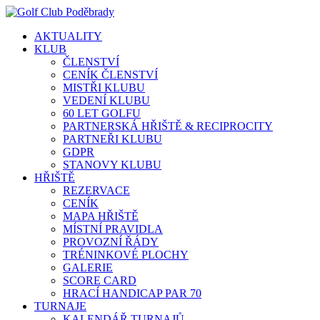
AKTUALITY
KLUB
ČLENSTVÍ
CENÍK ČLENSTVÍ
MISTŘI KLUBU
VEDENÍ KLUBU
60 LET GOLFU
PARTNERSKÁ HŘIŠTĚ & RECIPROCITY
PARTNEŘI KLUBU
GDPR
STANOVY KLUBU
HŘIŠTĚ
REZERVACE
CENÍK
MAPA HŘIŠTĚ
MÍSTNÍ PRAVIDLA
PROVOZNÍ ŘÁDY
TRÉNINKOVÉ PLOCHY
GALERIE
SCORE CARD
HRACÍ HANDICAP PAR 70
TURNAJE
KALENDÁŘ TURNAJŮ