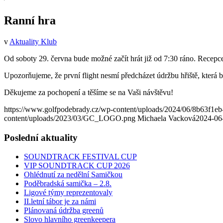
Ranní hra
v
Aktuality Klub
Od soboty 29. června bude možné začít hrát již od 7:30 ráno. Recepce 
Upozorňujeme, že první flight nesmí předcházet údržbu hřiště, která 
Děkujeme za pochopení a těšíme se na Vaši návštěvu!
https://www.golfpodebrady.cz/wp-content/uploads/2024/06/8b63f1
content/uploads/2023/03/GC_LOGO.png
Michaela Vacková
2024-06
Poslední aktuality
SOUNDTRACK FESTIVAL CUP
VIP SOUNDTRACK CUP 2026
Ohlédnutí za nedělní Samičkou
Poděbradská samička – 2.8.
Ligové týmy reprezentovaly
II.letní tábor je za námi
Plánovaná údržba greenů
Slovo hlavního greenkeepera