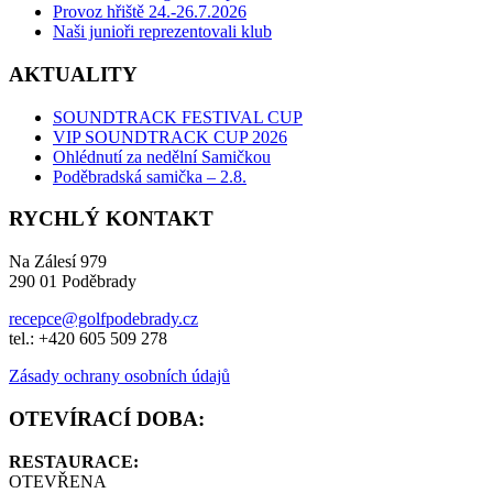
Provoz hřiště 24.-26.7.2026
Naši junioři reprezentovali klub
AKTUALITY
SOUNDTRACK FESTIVAL CUP
VIP SOUNDTRACK CUP 2026
Ohlédnutí za nedělní Samičkou
Poděbradská samička – 2.8.
RYCHLÝ KONTAKT
Na Zálesí 979
290 01 Poděbrady
recepce@golfpodebrady.cz
tel.: +420 605 509 278
Zásady ochrany osobních údajů
OTEVÍRACÍ DOBA:
RESTAURACE:
OTEVŘENA