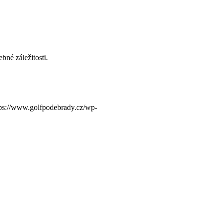
bné záležitosti.
tps://www.golfpodebrady.cz/wp-