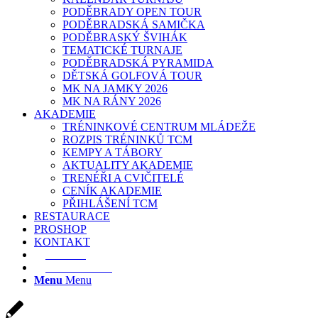
PODĚBRADY OPEN TOUR
PODĚBRADSKÁ SAMIČKA
PODĚBRASKÝ ŠVIHÁK
TEMATICKÉ TURNAJE
PODĚBRADSKÁ PYRAMIDA
DĚTSKÁ GOLFOVÁ TOUR
MK NA JAMKY 2026
MK NA RÁNY 2026
AKADEMIE
TRÉNINKOVÉ CENTRUM MLÁDEŽE
ROZPIS TRÉNINKŮ TCM
KEMPY A TÁBORY
AKTUALITY AKADEMIE
TRENÉŘI A CVIČITELÉ
CENÍK AKADEMIE
PŘIHLÁŠENÍ TCM
RESTAURACE
PROSHOP
KONTAKT
E-SHOP
REZERVACE
Menu
Menu