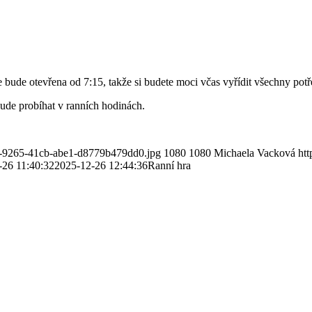
bude otevřena od 7:15, takže si budete moci včas vyřídit všechny potře
bude probíhat v ranních hodinách.
eb-9265-41cb-abe1-d8779b479dd0.jpg
1080
1080
Michaela Vacková
ht
-26 11:40:32
2025-12-26 12:44:36
Ranní hra